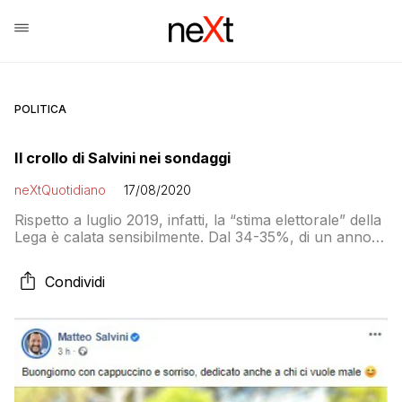
POLITICA
Il crollo di Salvini nei sondaggi
neXtQuotidiano
17/08/2020
Rispetto a luglio 2019, infatti, la “stima elettorale” della
Lega è calata sensibilmente. Dal 34-35%, di un anno
fa, è scesa al 29% a marzo 2020 e ancor più in
seguito. Fino ad attestarsi intorno al 25-26%, negli
Condividi
ultimi mesi. Una parabola che si riproduce nell’indice di
popolarità del suo Capo