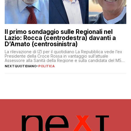
Il primo sondaggio sulle Regionali nel
Lazio: Rocca (centrodestra) davanti a
D’Amato (centrosinistra)
La rilevazione di IZI per il quotidiano La Repubblica vede l’ex
Presidente della Croce Rossa in vantaggio sull’attuale
Assessore alla Sanità della Regione e sulla candidata del M5S
Donatella Bianchi
NEXTQUOTIDIANO
-
POLITICA