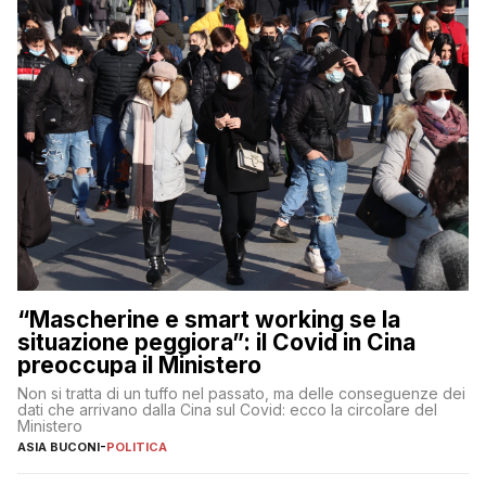
“Mascherine e smart working se la
situazione peggiora”: il Covid in Cina
preoccupa il Ministero
Non si tratta di un tuffo nel passato, ma delle conseguenze dei
dati che arrivano dalla Cina sul Covid: ecco la circolare del
Ministero
ASIA BUCONI
-
POLITICA