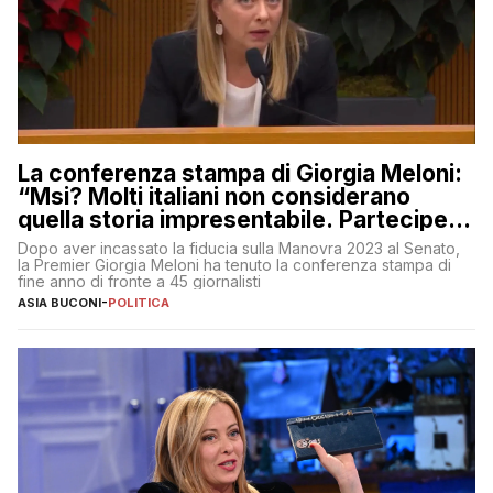
La conferenza stampa di Giorgia Meloni:
“Msi? Molti italiani non considerano
quella storia impresentabile. Parteciperò
al 25 aprile”
Dopo aver incassato la fiducia sulla Manovra 2023 al Senato,
la Premier Giorgia Meloni ha tenuto la conferenza stampa di
fine anno di fronte a 45 giornalisti
ASIA BUCONI
-
POLITICA