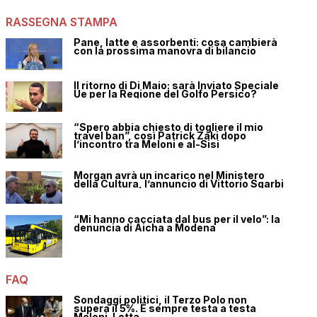
RASSEGNA STAMPA
Pane, latte e assorbenti: cosa cambierà
con la prossima manovra di bilancio
Il ritorno di Di Maio: sarà Inviato Speciale
Ue per la Regione del Golfo Persico?
“Spero abbia chiesto di togliere il mio
travel ban”, così Patrick Zaki dopo
l’incontro tra Meloni e al-Sisi
Morgan avrà un incarico nel Ministero
della Cultura, l’annuncio di Vittorio Sgarbi
“Mi hanno cacciata dal bus per il velo”: la
denuncia di Aicha a Modena
FAQ
Sondaggi politici, il Terzo Polo non
supera il 5%. È sempre testa a testa
Meloni-Letta