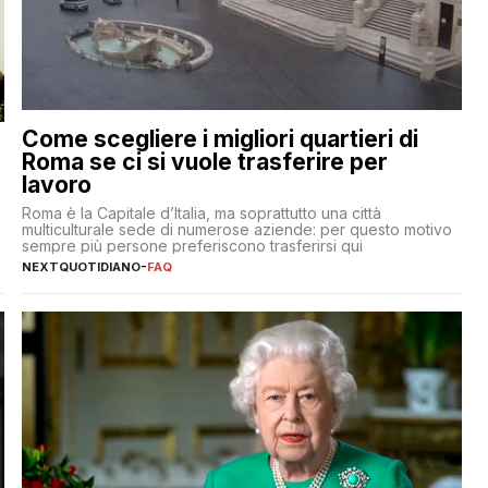
Come scegliere i migliori quartieri di
Roma se ci si vuole trasferire per
lavoro
Roma è la Capitale d’Italia, ma soprattutto una città
multiculturale sede di numerose aziende: per questo motivo
sempre più persone preferiscono trasferirsi qui
NEXTQUOTIDIANO
-
FAQ