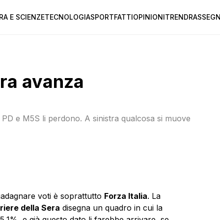
RA E SCIENZE
TECNOLOGIA
SPORT
FATTI
OPINIONI
TREND
RASSEGN
tra avanza
 PD e M5S li perdono. A sinistra qualcosa si muove
adagnare voti è soprattutto
Forza Italia
. La
riere della Sera
disegna un quadro in cui la
5,1%, e già questo dato li farebbe arrivare, se