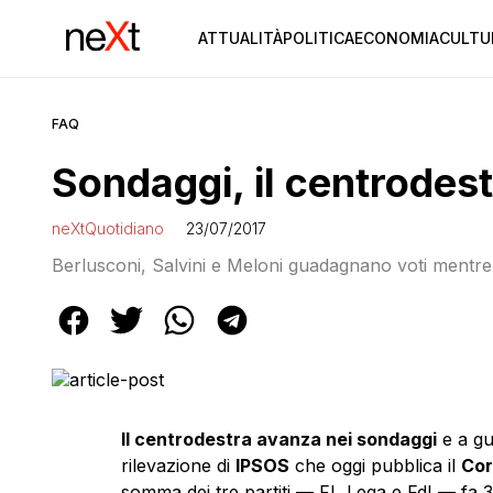
ATTUALITÀ
POLITICA
ECONOMIA
CULTU
FAQ
Sondaggi, il centrodes
neXtQuotidiano
23/07/2017
Berlusconi, Salvini e Meloni guadagnano voti mentre
Il centrodestra avanza nei sondaggi
e a gu
rilevazione di
IPSOS
che oggi pubblica il
Cor
somma dei tre partiti — FI, Lega e FdI — fa 3