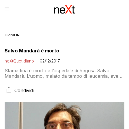
OPINIONI
Salvo Mandarà è morto
neXtQuotidiano
02/12/2017
Stamattina è morto all’ospedale di Ragusa Salvo
Mandarà. L’uomo, malato da tempo di leucemia, aveva
lavorato alla StMicroelectronics ma era famoso per le
sue stravaganti lotte ed era stato uno dei tecnici video
Condividi
del MoVimento 5 Stelle durante la campagna elettorale
per le politiche (lo Tsunami Tour), allontanandosi
successivamente dal M5S. Mandarà aveva una
trasmissione, […]