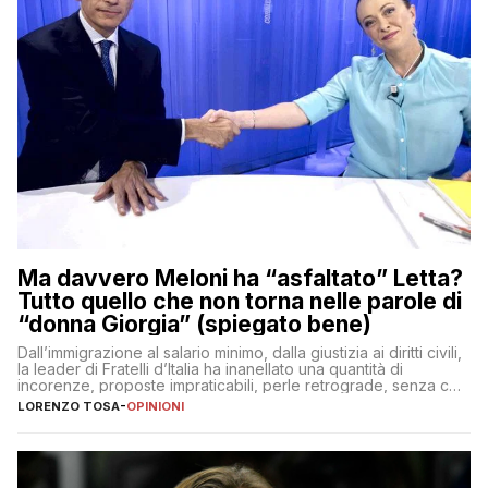
Ma davvero Meloni ha “asfaltato” Letta?
Tutto quello che non torna nelle parole di
“donna Giorgia” (spiegato bene)
Dall’immigrazione al salario minimo, dalla giustizia ai diritti civili,
la leader di Fratelli d’Italia ha inanellato una quantità di
incorenze, proposte impraticabili, perle retrograde, senza che
nessuno – a destra come a sinistra – glielo abbia fatto notare
LORENZO TOSA
-
OPINIONI