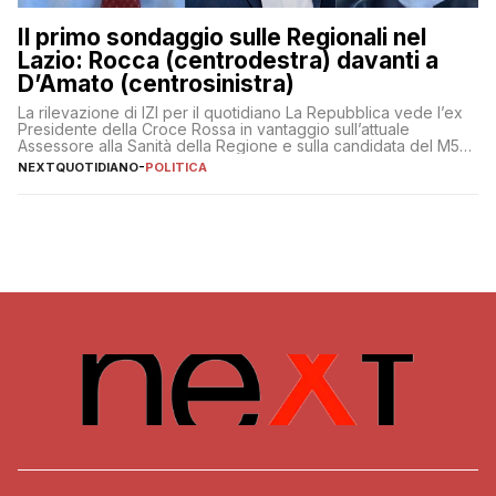
Il primo sondaggio sulle Regionali nel
Lazio: Rocca (centrodestra) davanti a
D’Amato (centrosinistra)
La rilevazione di IZI per il quotidiano La Repubblica vede l’ex
Presidente della Croce Rossa in vantaggio sull’attuale
Assessore alla Sanità della Regione e sulla candidata del M5S
Donatella Bianchi
NEXTQUOTIDIANO
-
POLITICA