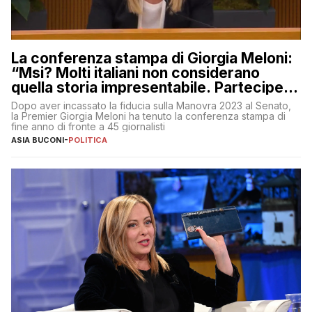
La conferenza stampa di Giorgia Meloni:
“Msi? Molti italiani non considerano
quella storia impresentabile. Parteciperò
al 25 aprile”
Dopo aver incassato la fiducia sulla Manovra 2023 al Senato,
la Premier Giorgia Meloni ha tenuto la conferenza stampa di
fine anno di fronte a 45 giornalisti
ASIA BUCONI
-
POLITICA