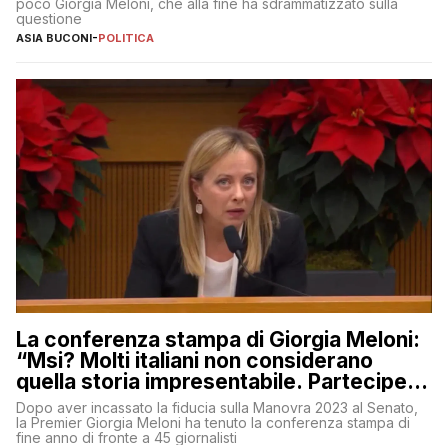
poco Giorgia Meloni, che alla fine ha sdrammatizzato sulla
questione
ASIA BUCONI
-
POLITICA
La conferenza stampa di Giorgia Meloni:
“Msi? Molti italiani non considerano
quella storia impresentabile. Parteciperò
al 25 aprile”
Dopo aver incassato la fiducia sulla Manovra 2023 al Senato,
la Premier Giorgia Meloni ha tenuto la conferenza stampa di
fine anno di fronte a 45 giornalisti