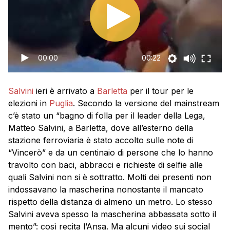
00:00
00:22
Salvini
ieri è arrivato a
Barletta
per il tour per le
elezioni in
Puglia
. Secondo la versione del mainstream
c’è stato un “bagno di folla per il leader della Lega,
Matteo Salvini, a
Barletta
, dove all’esterno della
stazione ferroviaria è stato accolto sulle note di
“Vincerò” e da un centinaio di persone che lo hanno
travolto con baci, abbracci e richieste di selfie alle
quali Salvini non si è sottratto. Molti dei presenti non
indossavano la mascherina nonostante il mancato
rispetto della distanza di almeno un metro. Lo stesso
Salvini aveva spesso la mascherina abbassata sotto il
mento”: così recita l’Ansa. Ma alcuni video sui social