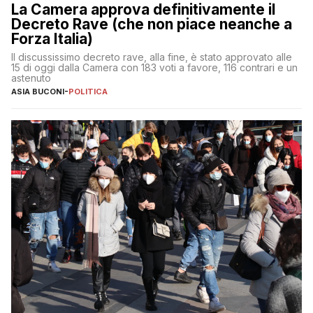
La Camera approva definitivamente il
Decreto Rave (che non piace neanche a
Forza Italia)
Il discussissimo decreto rave, alla fine, è stato approvato alle
15 di oggi dalla Camera con 183 voti a favore, 116 contrari e un
astenuto
ASIA BUCONI
-
POLITICA