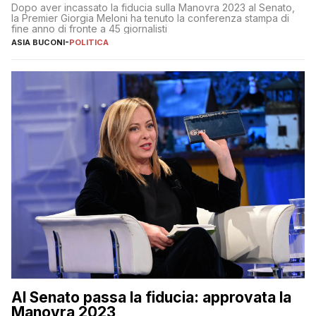
al 25 aprile”
Dopo aver incassato la fiducia sulla Manovra 2023 al Senato,
la Premier Giorgia Meloni ha tenuto la conferenza stampa di
fine anno di fronte a 45 giornalisti
ASIA BUCONI
-
POLITICA
Al Senato passa la fiducia: approvata la
Manovra 2023