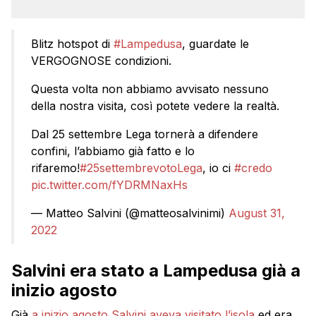
Blitz hotspot di
#Lampedusa
, guardate le
VERGOGNOSE condizioni.
Questa volta non abbiamo avvisato nessuno
della nostra visita, così potete vedere la realtà.
Dal 25 settembre Lega tornerà a difendere
confini, l’abbiamo già fatto e lo
rifaremo!
#25settembrevotoLega
, io ci
#credo
pic.twitter.com/fYDRMNaxHs
— Matteo Salvini (@matteosalvinimi)
August 31,
2022
Salvini era stato a Lampedusa già a
inizio agosto
Già
a inizio agosto Salvini aveva visitato l’isola
ed era