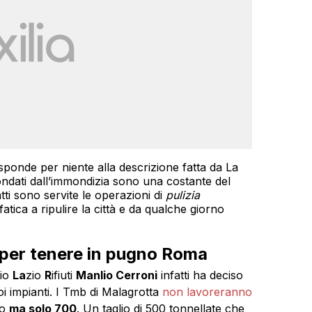
risponde per niente alla descrizione fatta da La
ndati dall’immondizia sono una costante del
ti sono servite le operazioni di
pulizia
tica a ripulire la città e da qualche giorno
.
i per tenere in pugno Roma
io
La
zio
R
ifiuti
Manlio Cerroni
infatti ha deciso
suoi impianti. I Tmb di Malagrotta
non lavoreranno
no
ma solo 700
. Un taglio di 500 tonnellate che