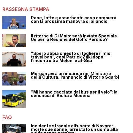
RASSEGNA STAMPA
Pane, latte e assorbenti: cosa cambierà
con la prossima manovra di bilancio
Il ritorno di Di Maio: sarà Inviato Speciale
Ue per la Regione del Golfo Persico?
“Spero abbia chiesto di togliere il mio
travel ban”, così Patrick Zaki dopo
l’incontro tra Meloni e al-Sisi
Morgan avrà un incarico nel Ministero
della Cultura, l’annuncio di Vittorio Sgarbi
“Mi hanno cacciata dal bus per il velo”: la
denuncia di Aicha a Modena
FAQ
Incidente stradale all’uscita di Novara:
morte due donne, arrestato un uomo alla
guida senza patente