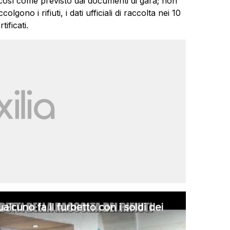
, così come previsto dai documenti di gara; non
gono i rifiuti, i dati ufficiali di raccolta nei 10
ificati.