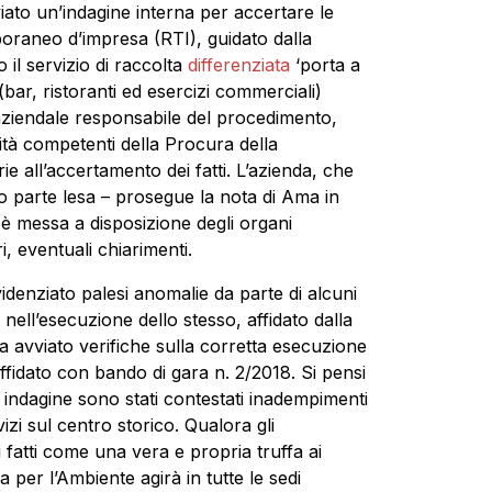
ato un’indagine interna per accertare le
raneo d’impresa (RTI), guidato dalla
o il servizio di raccolta
differenziata
‘porta a
ar, ristoranti ed esercizi commerciali)
e aziendale responsabile del procedimento,
rità competenti della Procura della
e all’accertamento dei fatti. L’azienda, che
o parte lesa – prosegue la nota di Ama in
i è messa a disposizione degli organi
i, eventuali chiarimenti.
denziato palesi anomalie da parte di alcuni
o nell’esecuzione dello stesso, affidato dalla
 avviato verifiche sulla corretta esecuzione
 affidato con bando di gara n. 2/2018. Si pensi
i indagine sono stati contestati inadempimenti
vizi sul centro storico. Qualora gli
 fatti come una vera e propria truffa ai
 per l’Ambiente agirà in tutte le sedi