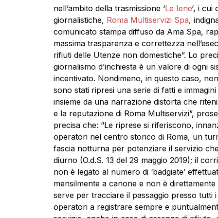
nell’ambito della trasmissione ‘
Le Iene
‘, i cu
giornalistiche,
Roma Multiservizi Spa
, indign
comunicato stampa diffuso da Ama Spa, rap
massima trasparenza e correttezza nell’esec
rifiuti delle Utenze non domestiche”. Lo preci
giornalismo d’inchiesta è un valore di ogni s
incentivato. Nondimeno, in questo caso, non e
sono stati ripresi una serie di fatti e immagini
insieme da una narrazione distorta che riten
e la reputazione di Roma Multiservizi”, proseg
precisa che: “Le riprese si riferiscono, innan
operatori nel centro storico di Roma, un tur
fascia notturna per potenziare il servizio che
diurno (O.d.S. 13 del 29 maggio 2019); il cor
non è legato al numero di ‘badgiate’ effettua
mensilmente a canone e non è direttamente co
serve per tracciare il passaggio presso tutti i p
operatori a registrare sempre e puntualmente