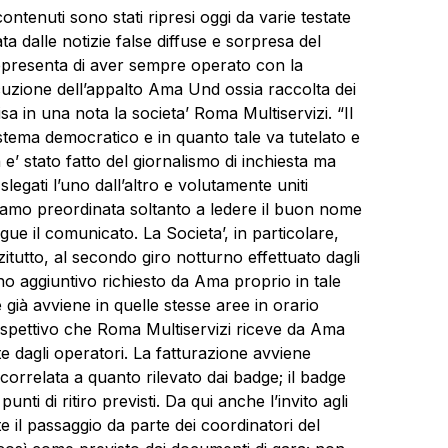
i contenuti sono stati ripresi oggi da varie testate
ata dalle notizie false diffuse e sorpresa del
presenta di aver sempre operato con la
uzione dell’appalto Ama Und ossia raccolta dei
sa in una nota la societa’ Roma Multiservizi. “Il
istema democratico e in quanto tale va tutelato e
’ stato fatto del giornalismo di inchiesta ma
 slegati l’uno dall’altro e volutamente uniti
iamo preordinata soltanto a ledere il buon nome
ue il comunicato. La Societa’, in particolare,
zitutto, al secondo giro notturno effettuato dagli
no aggiuntivo richiesto da Ama proprio in tale
 già avviene in quelle stesse aree in orario
rispettivo che Roma Multiservizi riceve da Ama
te dagli operatori. La fatturazione avviene
rrelata a quanto rilevato dai badge; il badge
unti di ritiro previsti. Da qui anche l’invito agli
 il passaggio da parte dei coordinatori del