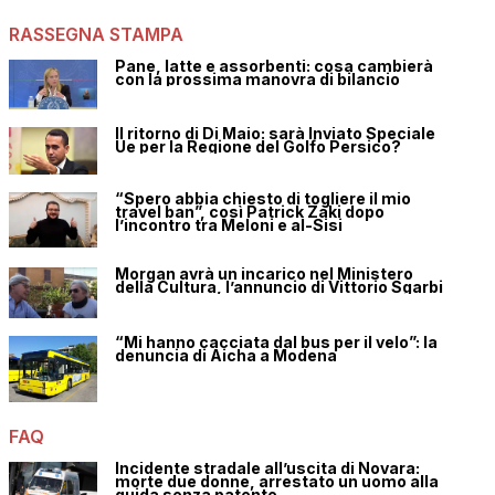
RASSEGNA STAMPA
Pane, latte e assorbenti: cosa cambierà
con la prossima manovra di bilancio
Il ritorno di Di Maio: sarà Inviato Speciale
Ue per la Regione del Golfo Persico?
“Spero abbia chiesto di togliere il mio
travel ban”, così Patrick Zaki dopo
l’incontro tra Meloni e al-Sisi
Morgan avrà un incarico nel Ministero
della Cultura, l’annuncio di Vittorio Sgarbi
“Mi hanno cacciata dal bus per il velo”: la
denuncia di Aicha a Modena
FAQ
Incidente stradale all’uscita di Novara:
morte due donne, arrestato un uomo alla
guida senza patente