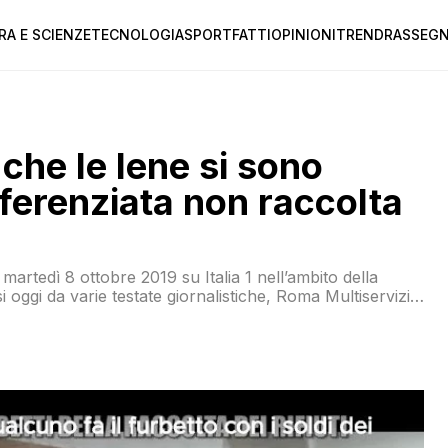
RA E SCIENZE
TECNOLOGIA
SPORT
FATTI
OPINIONI
TREND
RASSEGN
che le Iene si sono
ifferenziata non raccolta
martedì 8 ottobre 2019 su Italia 1 nell’ambito della
si oggi da varie testate giornalistiche, Roma Multiservizi
a del comunicato stampa diffuso da Ama Spa, rappresenta