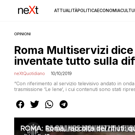
ATTUALITÀ
POLITICA
ECONOMIA
CULTU
OPINIONI
Roma Multiservizi dice 
inventate tutto sulla d
neXtQuotidiano
10/10/2019
“Con riferimento al servizio televisivo andato in onda 
trasmissione ‘Le Iene‘, i cui contenuti sono stati ripre
Spa, indignata dalle notizie false diffuse e sorpres
di aver sempre operato con la […]