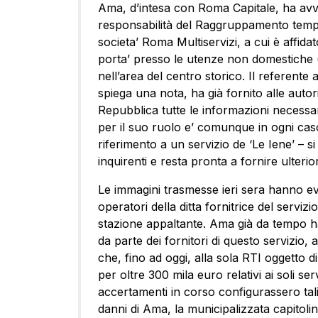
Ama, d’intesa con Roma Capitale, ha avvi
responsabilità del Raggruppamento tempo
societa’ Roma Multiservizi, a cui è affidat
porta’ presso le utenze non domestiche (b
nell’area del centro storico. Il referent
spiega una nota, ha già fornito alle auto
Repubblica tutte le informazioni necessari
per il suo ruolo e’ comunque in ogni cas
riferimento a un servizio de ‘Le Iene’ – s
inquirenti e resta pronta a fornire ulterior
Le immagini trasmesse ieri sera hanno evi
operatori della ditta fornitrice del servizi
stazione appaltante. Ama già da tempo ha
da parte dei fornitori di questo servizio,
che, fino ad oggi, alla sola RTI oggetto d
per oltre 300 mila euro relativi ai soli ser
accertamenti in corso configurassero tali
danni di Ama, la municipalizzata capitolina