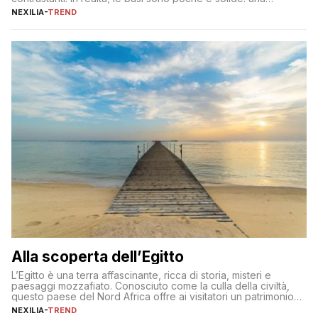
detersione delicata che non impoverisce, un’idratazione
NEXILIA
-
TREND
calibrata con sieri e creme ben formulati, e la fotoprotezione
ogni mattina per preservare i progressi. Da qui si costruisce
tutto il resto. […]
Alla scoperta dell’Egitto
L’Egitto è una terra affascinante, ricca di storia, misteri e
paesaggi mozzafiato. Conosciuto come la culla della civiltà,
questo paese del Nord Africa offre ai visitatori un patrimonio
culturale unico al mondo. Attraverso i millenni, l’Egitto è stato il
NEXILIA
-
TREND
crocevia di grandi civiltà e culture, che hanno lasciato tracce