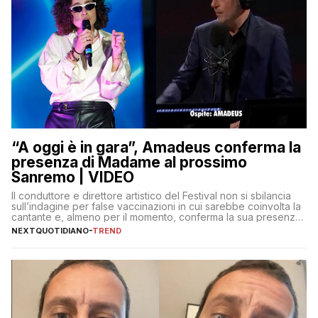
“A oggi è in gara”, Amadeus conferma la
presenza di Madame al prossimo
Sanremo | VIDEO
Il conduttore e direttore artistico del Festival non si sbilancia
sull’indagine per false vaccinazioni in cui sarebbe coinvolta la
cantante e, almeno per il momento, conferma la sua presenza
sul palco dell’Ariston
NEXTQUOTIDIANO
-
TREND