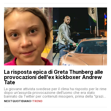
indelebili nella sua architettura, nelle tradizioni […]
La risposta epica di Greta Thunberg alle
provocazioni dell’ex kickboxer Andrew
Tate
La giovane attivista svedese per il clima ha risposto per le rime
dopo un’assurda provocazione dell’uomo che era stato
bannato da Twitter per contenuti misogeni, prima della “grazia”
di Elon Musk
NEXTQUOTIDIANO
-
TREND