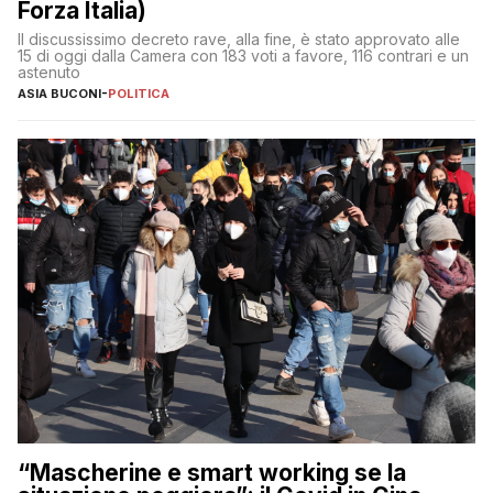
Forza Italia)
Il discussissimo decreto rave, alla fine, è stato approvato alle
15 di oggi dalla Camera con 183 voti a favore, 116 contrari e un
astenuto
ASIA BUCONI
-
POLITICA
“Mascherine e smart working se la