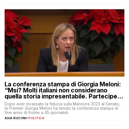
La conferenza stampa di Giorgia Meloni:
“Msi? Molti italiani non considerano
quella storia impresentabile. Parteciperò
al 25 aprile”
Dopo aver incassato la fiducia sulla Manovra 2023 al Senato,
la Premier Giorgia Meloni ha tenuto la conferenza stampa di
fine anno di fronte a 45 giornalisti
ASIA BUCONI
-
POLITICA