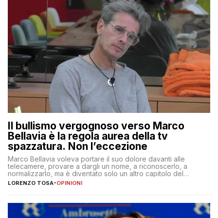
Il bullismo vergognoso verso Marco
Bellavia è la regola aurea della tv
spazzatura. Non l’eccezione
Marco Bellavia voleva portare il suo dolore davanti alle
telecamere, provare a dargli un nome, a riconoscerlo, a
normalizzarlo, ma è diventato solo un altro capitolo del
copione
LORENZO TOSA
-
OPINIONI