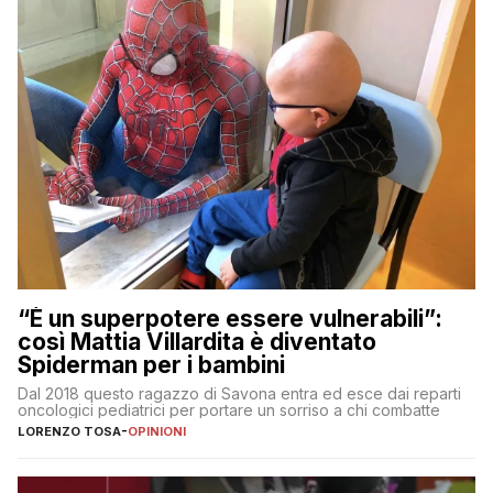
“È un superpotere essere vulnerabili”:
così Mattia Villardita è diventato
Spiderman per i bambini
Dal 2018 questo ragazzo di Savona entra ed esce dai reparti
oncologici pediatrici per portare un sorriso a chi combatte
LORENZO TOSA
-
OPINIONI