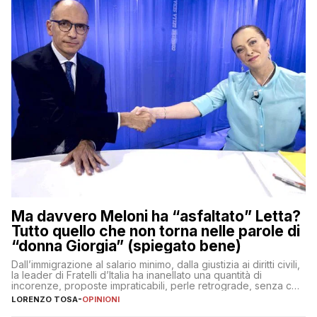
Ma davvero Meloni ha “asfaltato” Letta?
Tutto quello che non torna nelle parole di
“donna Giorgia” (spiegato bene)
Dall’immigrazione al salario minimo, dalla giustizia ai diritti civili,
la leader di Fratelli d’Italia ha inanellato una quantità di
incorenze, proposte impraticabili, perle retrograde, senza che
nessuno – a destra come a sinistra – glielo abbia fatto notare
LORENZO TOSA
-
OPINIONI