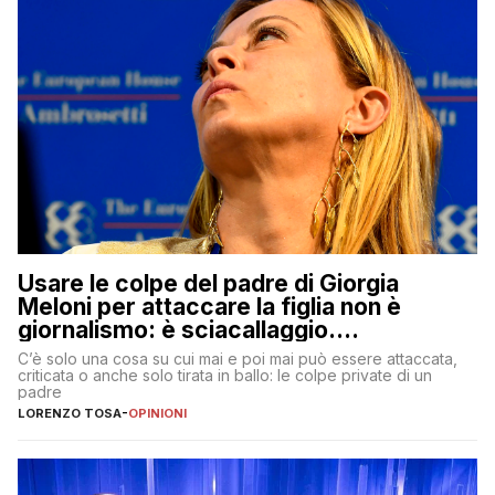
Usare le colpe del padre di Giorgia
Meloni per attaccare la figlia non è
giornalismo: è sciacallaggio.
Dimostriamo di essere diversi
C’è solo una cosa su cui mai e poi mai può essere attaccata,
criticata o anche solo tirata in ballo: le colpe private di un
padre
LORENZO TOSA
-
OPINIONI