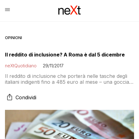
OPINIONI
Il reddito di inclusione? A Roma è dal 5 dicembre
neXtQuotidiano
29/11/2017
Il reddito di inclusione che porterà nelle tasche degli
italiani indigenti fino a 485 euro al mese – una goccia
nel mare della povertà italiana – partirà in tutta Italia
dal primo dicembre con la presentazione delle
Condividi
domande. In tutta Italia tranne che a Roma, dove la
presentazione delle domande scatterà dal 5 dicembre.
“Da […]