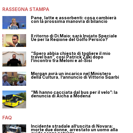
RASSEGNA STAMPA
Pane, latte e assorbenti: cosa cambierà
con la prossima manovra di bilancio
Il ritorno di Di Maio: sarà Inviato Speciale
Ue per la Regione del Golfo Persico?
“Spero abbia chiesto di togliere il mio
travel ban”, così Patrick Zaki dopo
l’incontro tra Meloni e al-Sisi
Morgan avrà un incarico nel Ministero
della Cultura, l’annuncio di Vittorio Sgarbi
“Mi hanno cacciata dal bus per il velo”: la
denuncia di Aicha a Modena
FAQ
Incidente stradale all’uscita di Novara:
morte due donne, arrestato un uomo alla