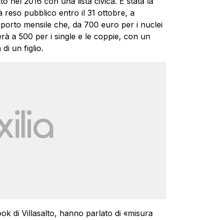
tto nel 2016 con una lista civica. È stata la
reso pubblico entro il 31 ottobre, a
importo mensile che, da 700 euro per i nuclei
rà a 500 per i single e le coppie, con un
di un figlio.
ook di Villasalto, hanno parlato di «misura