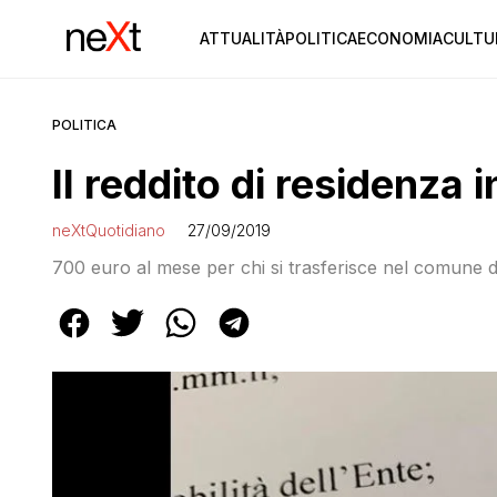
ATTUALITÀ
POLITICA
ECONOMIA
CULTU
POLITICA
Il reddito di residenza
neXtQuotidiano
27/09/2019
700 euro al mese per chi si trasferisce nel comune di V