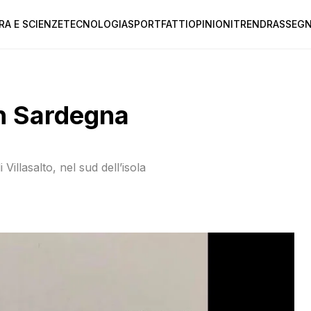
RA E SCIENZE
TECNOLOGIA
SPORT
FATTI
OPINIONI
TREND
RASSEGN
 in Sardegna
illasalto, nel sud dell’isola