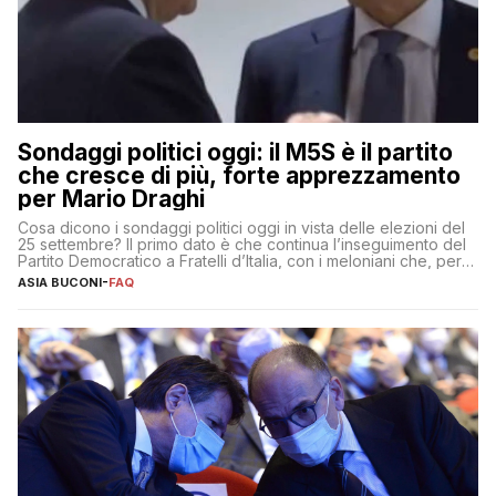
Sondaggi politici oggi: il M5S è il partito
che cresce di più, forte apprezzamento
per Mario Draghi
Cosa dicono i sondaggi politici oggi in vista delle elezioni del
25 settembre? Il primo dato è che continua l’inseguimento del
Partito Democratico a Fratelli d’Italia, con i meloniani che, però,
sembrano accumulare sempre più distacco affermandosi come
ASIA BUCONI
-
FAQ
primo partito con il 24% (+0,7% rispetto a fine luglio), un
punto davanti ai dem (al 23%). […]