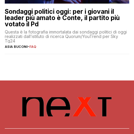
Sondaggi politici oggi: per i giovani il
leader più amato è Conte, il partito più
votato il Pd
Questa è la fotografia immortalata dai sondaggi politici di oggi
realizzati dall’istituto di ricerca Quorum/YouTrend per Sky
Tg24
ASIA BUCONI
-
FAQ