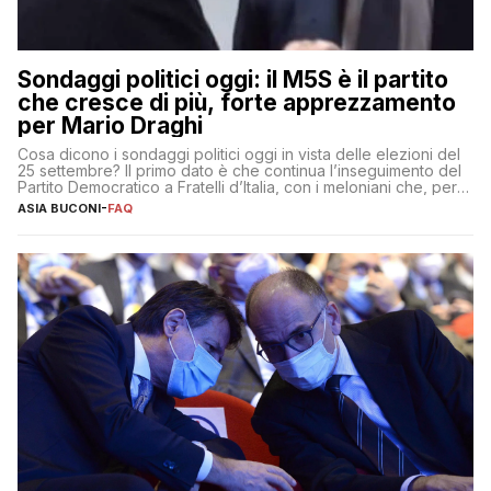
Sondaggi politici oggi: il M5S è il partito
che cresce di più, forte apprezzamento
per Mario Draghi
Cosa dicono i sondaggi politici oggi in vista delle elezioni del
25 settembre? Il primo dato è che continua l’inseguimento del
Partito Democratico a Fratelli d’Italia, con i meloniani che, però,
sembrano accumulare sempre più distacco affermandosi come
ASIA BUCONI
-
FAQ
primo partito con il 24% (+0,7% rispetto a fine luglio), un
punto davanti ai dem (al 23%). […]