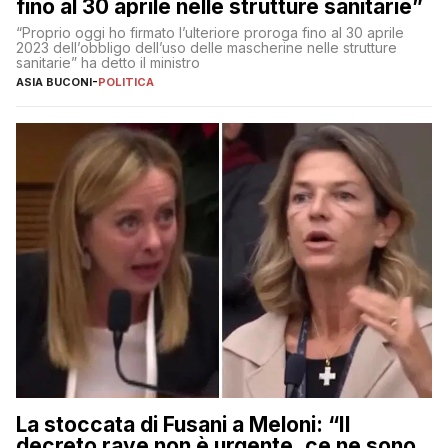
fino al 30 aprile nelle strutture sanitarie”
“Proprio oggi ho firmato l’ulteriore proroga fino al 30 aprile
2023 dell’obbligo dell’uso delle mascherine nelle strutture
sanitarie” ha detto il ministro
ASIA BUCONI
-
POLITICA
La stoccata di Fusani a Meloni: “Il
decreto rave non è urgente, ce ne sono