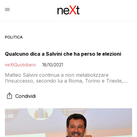
POLITICA
Qualcuno dica a Salvini che ha perso le elezioni
neXtQuotidiano
18/10/2021
Matteo Salvini continua a non metabolizzare
l’insuccesso, secondo lui a Roma, Torino e Trieste,
sono stati “confermati i sindaci uscenti”. Poi rileva i dati
dell’astensionismo senza evidenziare mai il fallimento di
Condividi
numeri alle urne e candidati