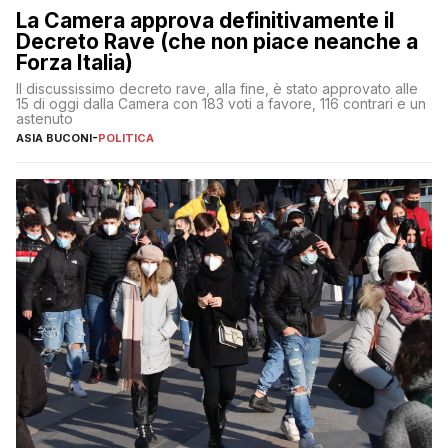
La Camera approva definitivamente il
Decreto Rave (che non piace neanche a
Forza Italia)
Il discussissimo decreto rave, alla fine, è stato approvato alle
15 di oggi dalla Camera con 183 voti a favore, 116 contrari e un
astenuto
ASIA BUCONI
-
POLITICA