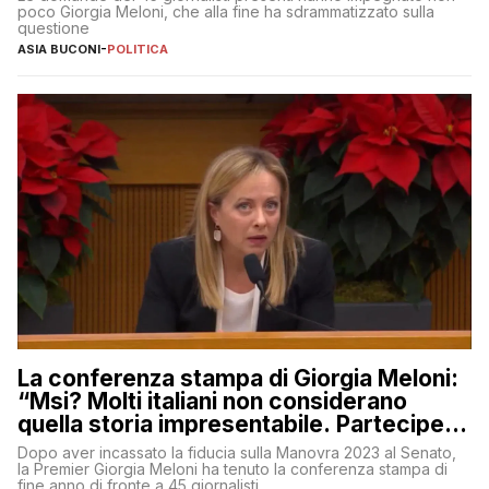
poco Giorgia Meloni, che alla fine ha sdrammatizzato sulla
questione
ASIA BUCONI
-
POLITICA
La conferenza stampa di Giorgia Meloni:
“Msi? Molti italiani non considerano
quella storia impresentabile. Parteciperò
al 25 aprile”
Dopo aver incassato la fiducia sulla Manovra 2023 al Senato,
la Premier Giorgia Meloni ha tenuto la conferenza stampa di
fine anno di fronte a 45 giornalisti