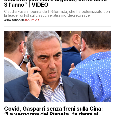
3 l’anno” | VIDEO
Claudia Fusani, penna de Il Riformista, che ha polemizzato con
la leader di FdI sul chiacchieratissimo decreto rave
ASIA BUCONI
-
POLITICA
Covid, Gasparri senza freni sulla Cina:
“La vergogna del Pianeta, fa danni al