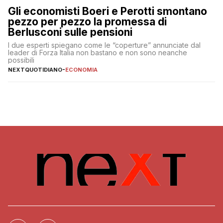
Gli economisti Boeri e Perotti smontano
pezzo per pezzo la promessa di
Berlusconi sulle pensioni
I due esperti spiegano come le “coperture” annunciate dal
leader di Forza Italia non bastano e non sono neanche
possibili
NEXTQUOTIDIANO
-
ECONOMIA