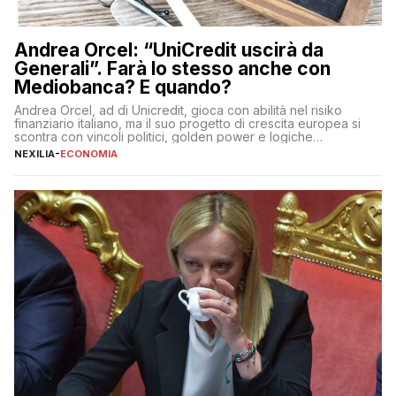
Andrea Orcel: “UniCredit uscirà da
Generali”. Farà lo stesso anche con
Mediobanca? E quando?
Andrea Orcel, ad di Unicredit, gioca con abilità nel risiko
finanziario italiano, ma il suo progetto di crescita europea si
scontra con vincoli politici, golden power e logiche
protezionistiche. Orcel e la mossa su Generali Andrea Orcel,
NEXILIA
-
ECONOMIA
ad di Unicredit, continua a sorprendere per la sua capacità di
muoversi con decisione in un contesto finanziario […]