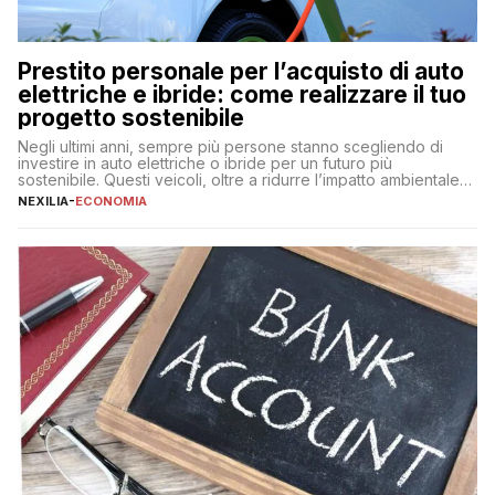
Prestito personale per l’acquisto di auto
elettriche e ibride: come realizzare il tuo
progetto sostenibile
Negli ultimi anni, sempre più persone stanno scegliendo di
investire in auto elettriche o ibride per un futuro più
sostenibile. Questi veicoli, oltre a ridurre l’impatto ambientale,
offrono vantaggi economici a lungo termine, come minori costi
NEXILIA
-
ECONOMIA
di gestione e benefici fiscali. Tuttavia, l’acquisto di un’auto
nuova rappresenta un impegno finanziario significativo. Come
fare se non […]