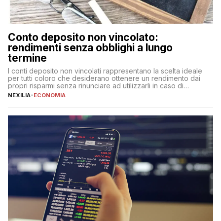
Conto deposito non vincolato:
rendimenti senza obblighi a lungo
termine
I conti deposito non vincolati rappresentano la scelta ideale
per tutti coloro che desiderano ottenere un rendimento dai
propri risparmi senza rinunciare ad utilizzarli in caso di
necessità. A differenza delle forme vincolate tradizionali,
NEXILIA
-
ECONOMIA
questa tipologia consente di accedere alle somme versate in
qualsiasi momento, offrendo un equilibrio tra sicurezza,
flessibilità e rendimento. Come funzionano […]