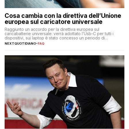
Cosa cambia con la direttiva dell’Unione
europea sul caricatore universale
Raggiunto un accordo per la direttiva europea sul
caricabatterie universale: verrà adottato l’Usb-C per tutti i
dispositivi, sui laptop è stato concesso un periodo di
adeguamento di 40 mesi
NEXTQUOTIDIANO
-
FAQ