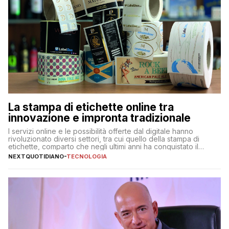
La stampa di etichette online tra
innovazione e impronta tradizionale
I servizi online e le possibilità offerte dal digitale hanno
rivoluzionato diversi settori, tra cui quello della stampa di
etichette, comparto che negli ultimi anni ha conquistato il
mercato quasi come un mondo a sé, indipendentemente dagli
NEXTQUOTIDIANO
-
TECNOLOGIA
altri prodotti stampati. Sono diverse, infatti, le aziende
specializzate online nella stampa di etichette adesive, con
proposte e […]