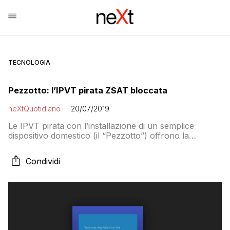
TECNOLOGIA
Pezzotto: l’IPVT pirata ZSAT bloccata
neXtQuotidiano
20/07/2019
Le IPVT pirata con l’installazione di un semplice
dispositivo domestico (il “Pezzotto”) offrono la
possibilità di accedere all’intero palinsesto, nazionale
ed internazionale, delle più note emittenti satellitari a
Condividi
pagamento