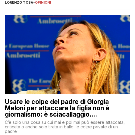
copione
LORENZO TOSA
-
OPINIONI
Usare le colpe del padre di Giorgia
Meloni per attaccare la figlia non è
giornalismo: è sciacallaggio.
Dimostriamo di essere diversi
C’è solo una cosa su cui mai e poi mai può essere attaccata,
criticata o anche solo tirata in ballo: le colpe private di un
padre