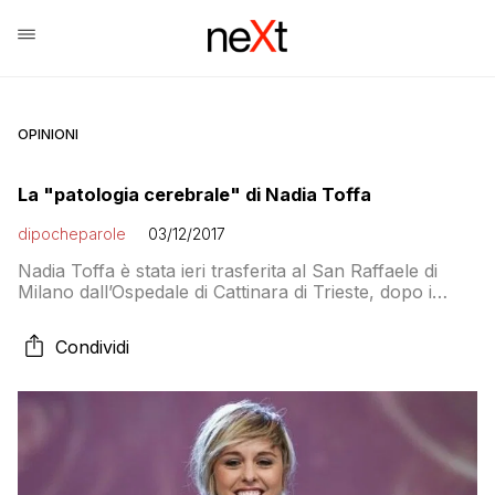
OPINIONI
La "patologia cerebrale" di Nadia Toffa
dipocheparole
03/12/2017
Nadia Toffa è stata ieri trasferita al San Raffaele di
Milano dall’Ospedale di Cattinara di Trieste, dopo i
primi accertamenti e le prime cure. con l’elisoccorso e
il trasporto protetto. Le sue condizioni sono
Condividi
stazionarie secondo la Direzione di Asuits, l’Azienda
ospedaliera universitaria di Trieste. La conduttrice delle
Iene si è sentita male nella hall […]