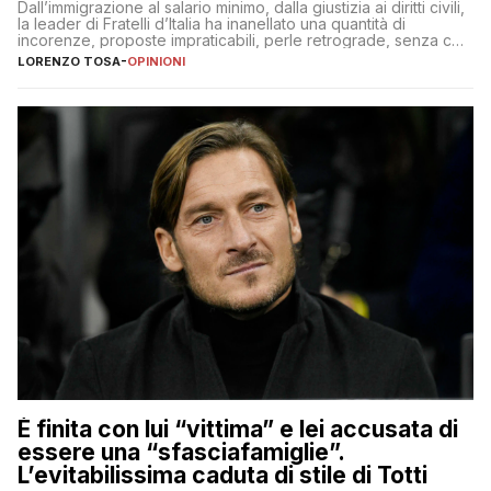
Dall’immigrazione al salario minimo, dalla giustizia ai diritti civili,
la leader di Fratelli d’Italia ha inanellato una quantità di
incorenze, proposte impraticabili, perle retrograde, senza che
nessuno – a destra come a sinistra – glielo abbia fatto notare
LORENZO TOSA
-
OPINIONI
È finita con lui “vittima” e lei accusata di
essere una “sfasciafamiglie”.
L’evitabilissima caduta di stile di Totti