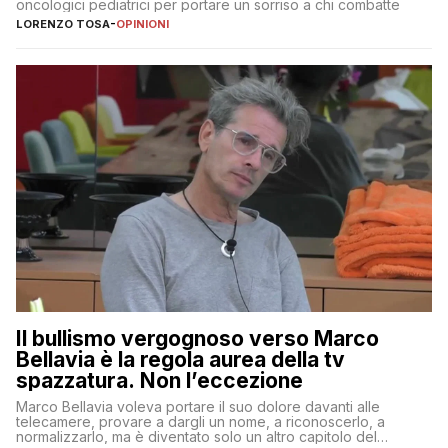
oncologici pediatrici per portare un sorriso a chi combatte
LORENZO TOSA
-
OPINIONI
Il bullismo vergognoso verso Marco
Bellavia è la regola aurea della tv
spazzatura. Non l’eccezione
Marco Bellavia voleva portare il suo dolore davanti alle
telecamere, provare a dargli un nome, a riconoscerlo, a
normalizzarlo, ma è diventato solo un altro capitolo del