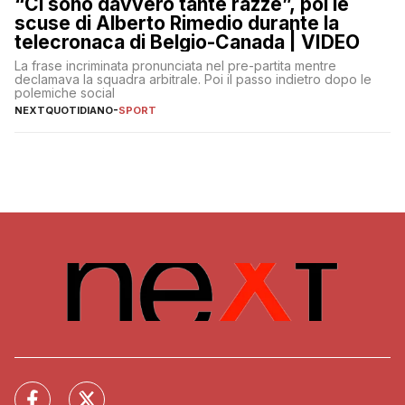
“Ci sono davvero tante razze”, poi le
scuse di Alberto Rimedio durante la
telecronaca di Belgio-Canada | VIDEO
La frase incriminata pronunciata nel pre-partita mentre
declamava la squadra arbitrale. Poi il passo indietro dopo le
polemiche social
NEXTQUOTIDIANO
-
SPORT