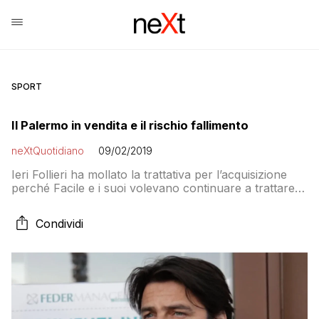
SPORT
Il Palermo in vendita e il rischio fallimento
neXtQuotidiano
09/02/2019
Ieri Follieri ha mollato la trattativa per l’acquisizione
perché Facile e i suoi volevano continuare a trattare
con altri la cessione del Palermo. Spunta l’interesse di
un fondo americano senza nome e di un’altra cordata
Condividi
guidata da Sagramola