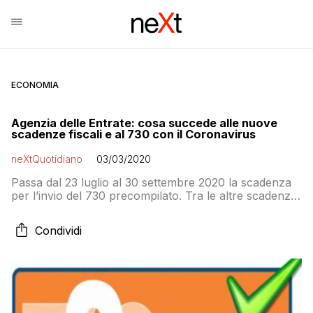
ECONOMIA
Agenzia delle Entrate: cosa succede alle nuove
scadenze fiscali e al 730 con il Coronavirus
neXtQuotidiano
03/03/2020
Passa dal 23 luglio al 30 settembre 2020 la scadenza
per l’invio del 730 precompilato. Tra le altre scadenze:
slittano dal 28 febbraio al 31 marzo le comunicazioni
enti esterni (banche, assicurazioni, enti previdenziali,
Condividi
amministratori di condominio, università, asili nido,
veterinari, ecc.)