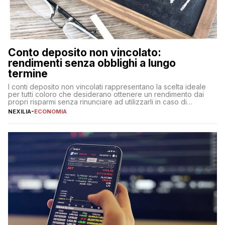
Conto deposito non vincolato:
rendimenti senza obblighi a lungo
termine
I conti deposito non vincolati rappresentano la scelta ideale
per tutti coloro che desiderano ottenere un rendimento dai
propri risparmi senza rinunciare ad utilizzarli in caso di
necessità. A differenza delle forme vincolate tradizionali,
NEXILIA
-
ECONOMIA
questa tipologia consente di accedere alle somme versate in
qualsiasi momento, offrendo un equilibrio tra sicurezza,
flessibilità e rendimento. Come funzionano […]