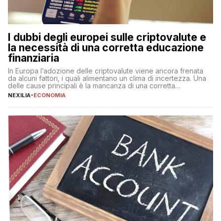
I dubbi degli europei sulle criptovalute e
la necessità di una corretta educazione
finanziaria
In Europa l’adozione delle criptovalute viene ancora frenata
da alcuni fattori, i quali alimentano un clima di incertezza. Una
delle cause principali è la mancanza di una corretta
educazione finanziaria, che impedisce ad una larga parte della
NEXILIA
-
ECONOMIA
popolazione di comprendere in modo adeguato il
funzionamento e le implicazioni di questi asset digitali. Dubbi
sulle criptovalute: […]