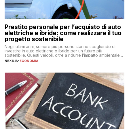
Prestito personale per l’acquisto di auto
elettriche e ibride: come realizzare il tuo
progetto sostenibile
Negli ultimi anni, sempre più persone stanno scegliendo di
investire in auto elettriche o ibride per un futuro più
sostenibile. Questi veicoli, oltre a ridurre l’impatto ambientale,
offrono vantaggi economici a lungo termine, come minori costi
NEXILIA
-
ECONOMIA
di gestione e benefici fiscali. Tuttavia, l’acquisto di un’auto
nuova rappresenta un impegno finanziario significativo. Come
fare se non […]