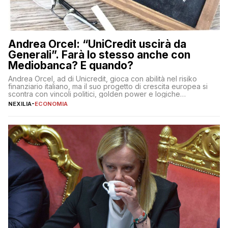
Andrea Orcel: “UniCredit uscirà da
Generali”. Farà lo stesso anche con
Mediobanca? E quando?
Andrea Orcel, ad di Unicredit, gioca con abilità nel risiko
finanziario italiano, ma il suo progetto di crescita europea si
scontra con vincoli politici, golden power e logiche
protezionistiche. Orcel e la mossa su Generali Andrea Orcel,
NEXILIA
-
ECONOMIA
ad di Unicredit, continua a sorprendere per la sua capacità di
muoversi con decisione in un contesto finanziario […]