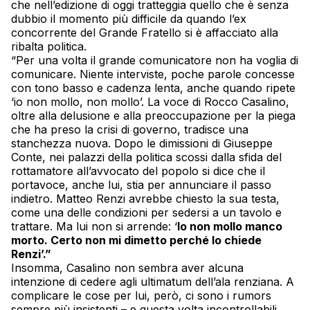
che nell’edizione di oggi tratteggia quello che è senza
dubbio il momento più difficile da quando l’ex
concorrente del Grande Fratello si è affacciato alla
ribalta politica.
“Per una volta il grande comunicatore non ha voglia di
comunicare. Niente interviste, poche parole concesse
con tono basso e cadenza lenta, anche quando ripete
‘io non mollo, non mollo’. La voce di Rocco Casalino,
oltre alla delusione e alla preoccupazione per la piega
che ha preso la crisi di governo, tradisce una
stanchezza nuova. Dopo le dimissioni di Giuseppe
Conte, nei palazzi della politica scossi dalla sfida del
rottamatore all’avvocato del popolo si dice che il
portavoce, anche lui, stia per annunciare il passo
indietro. Matteo Renzi avrebbe chiesto la sua testa,
come una delle condizioni per sedersi a un tavolo e
trattare. Ma lui non si arrende: ‘
Io non mollo manco
morto. Certo non mi dimetto perché lo chiede
Renzi’.”
Insomma, Casalino non sembra aver alcuna
intenzione di cedere agli ultimatum dell’ala renziana. A
complicare le cose per lui, però, ci sono i rumors
sempre più insistenti – e questa volta incontrollabili