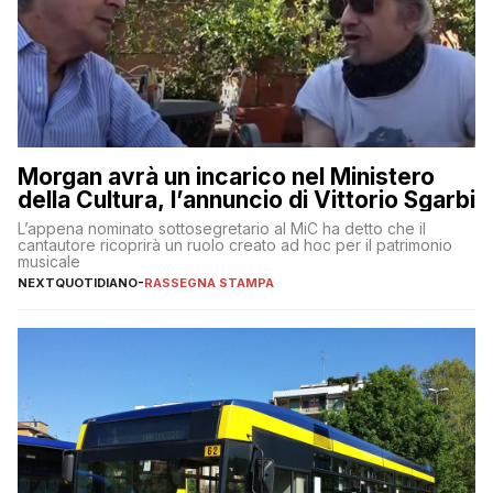
Morgan avrà un incarico nel Ministero
della Cultura, l’annuncio di Vittorio Sgarbi
L’appena nominato sottosegretario al MiC ha detto che il
cantautore ricoprirà un ruolo creato ad hoc per il patrimonio
musicale
NEXTQUOTIDIANO
-
RASSEGNA STAMPA