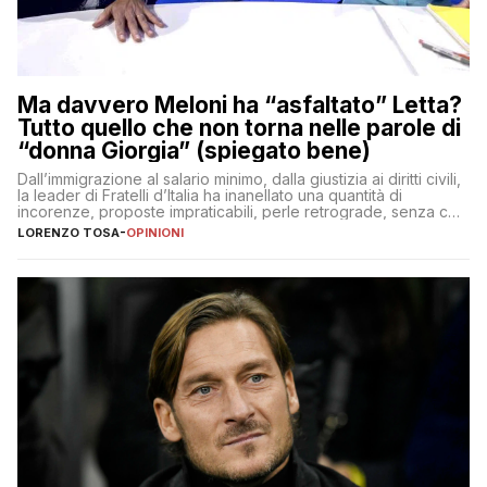
Ma davvero Meloni ha “asfaltato” Letta?
Tutto quello che non torna nelle parole di
“donna Giorgia” (spiegato bene)
Dall’immigrazione al salario minimo, dalla giustizia ai diritti civili,
la leader di Fratelli d’Italia ha inanellato una quantità di
incorenze, proposte impraticabili, perle retrograde, senza che
nessuno – a destra come a sinistra – glielo abbia fatto notare
LORENZO TOSA
-
OPINIONI