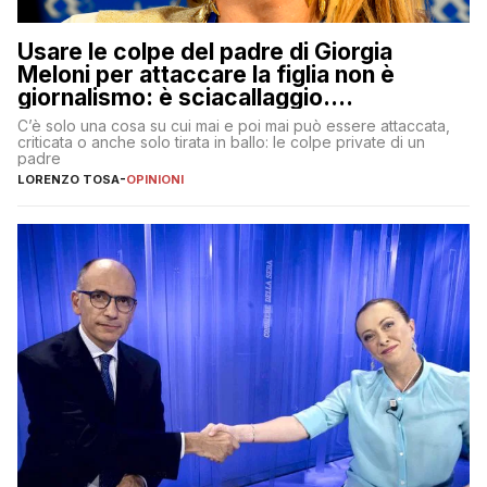
Usare le colpe del padre di Giorgia
Meloni per attaccare la figlia non è
giornalismo: è sciacallaggio.
Dimostriamo di essere diversi
C’è solo una cosa su cui mai e poi mai può essere attaccata,
criticata o anche solo tirata in ballo: le colpe private di un
padre
LORENZO TOSA
-
OPINIONI