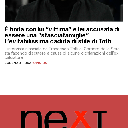
È finita con lui “vittima” e lei accusata di
essere una “sfasciafamiglie”.
L’evitabilissima caduta di stile di Totti
L’intervista rilasciata da Francesco Totti al Corriere della Sera
sta facendo discutere a causa di alcune dichiarazioni dell’ex
calciatore
LORENZO TOSA
-
OPINIONI