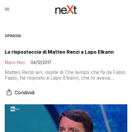
OPINIONI
La rispostaccia di Matteo Renzi a Lapo Elkann
Mario Neri
04/12/2017
Matteo Renzi ieri, ospite di Che tempo che fa da Fabio
Fazio, ha risposto a Lapo Elkann, che lo aveva
definito “Micron” qualche giorno fa da Lilli Gruber per
rispondere sulla sua somiglianza a Macron, con una
Condividi
battuta piuttosto cattivella. Il conduttore gli ha
ricordato tutti quelli che erano suoi sostenitori quando
era presidente del […]