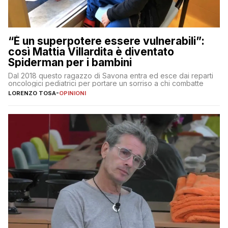
“È un superpotere essere vulnerabili”:
così Mattia Villardita è diventato
Spiderman per i bambini
Dal 2018 questo ragazzo di Savona entra ed esce dai reparti
oncologici pediatrici per portare un sorriso a chi combatte
LORENZO TOSA
-
OPINIONI