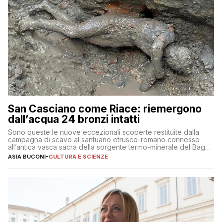
San Casciano come Riace: riemergono
dall’acqua 24 bronzi intatti
Sono queste le nuove eccezionali scoperte restituite dalla
campagna di scavo al santuario etrusco-romano connesso
all’antica vasca sacra della sorgente termo-minerale del Bagno
Grande
ASIA BUCONI
-
CULTURA E SCIENZE