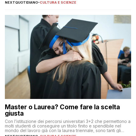
NEXTQUOTIDIANO
-
CULTURA E SCIENZE
Master o Laurea? Come fare la scelta
giusta
Con l’istituzione dei percorsi universitari 3+2 che permettono a
molti studenti di conseguire un titolo finito e spendibile nel
mondo del lavoro già con la laurea triennale, sono tanti gli
interrogativi che si pongono gli studenti una volta raggiunto