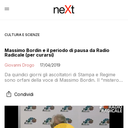
CULTURA E SCIENZE
Massimo Bordin e il periodo di pausa da Radio
Radicale (per curarsi)
Giovanni Drogo
17/04/2019
Da quindici giorni gli ascoltatori di Stampa e Regime
sono orfani della voce di Massimo Bordin. Il “mistero”
è stato spiegato ieri mattina da Roberta Jannuzzi che
ha temporaneamente sostituito lo storico conduttore
Condividi
della rassegna stampa radicale