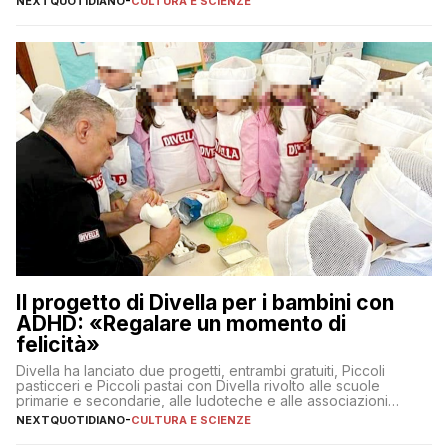
NEXTQUOTIDIANO
-
CULTURA E SCIENZE
l’obiettivo di primo livello
Il progetto di Divella per i bambini con
ADHD: «Regalare un momento di
felicità»
Divella ha lanciato due progetti, entrambi gratuiti, Piccoli
pasticceri e Piccoli pastai con Divella rivolto alle scuole
primarie e secondarie, alle ludoteche e alle associazioni
pugliesi che si occupano di bambini con ADHD
NEXTQUOTIDIANO
-
CULTURA E SCIENZE