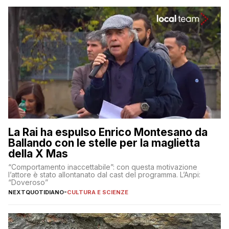
La Rai ha espulso Enrico Montesano da
Ballando con le stelle per la maglietta
della X Mas
“Comportamento inaccettabile”: con questa motivazione
l’attore è stato allontanato dal cast del programma. L’Anpi:
“Doveroso”
NEXTQUOTIDIANO
-
CULTURA E SCIENZE