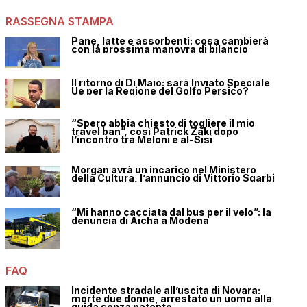
RASSEGNA STAMPA
Pane, latte e assorbenti: cosa cambierà
con la prossima manovra di bilancio
Il ritorno di Di Maio: sarà Inviato Speciale
Ue per la Regione del Golfo Persico?
“Spero abbia chiesto di togliere il mio
travel ban”, così Patrick Zaki dopo
l’incontro tra Meloni e al-Sisi
Morgan avrà un incarico nel Ministero
della Cultura, l’annuncio di Vittorio Sgarbi
“Mi hanno cacciata dal bus per il velo”: la
denuncia di Aicha a Modena
FAQ
Incidente stradale all’uscita di Novara:
morte due donne, arrestato un uomo alla
guida senza patente