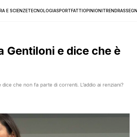
RA E SCIENZE
TECNOLOGIA
SPORT
FATTI
OPINIONI
TREND
RASSEGN
 Gentiloni e dice che è
 dice che non fa parte di correnti. L’addio ai renziani?