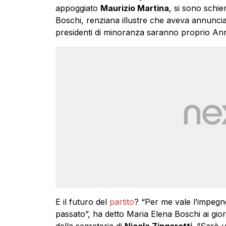
appoggiato
Maurizio Martina
, si sono schie
Boschi, renziana illustre che aveva annunciat
presidenti di minoranza saranno proprio An
E il futuro del
partito
? “Per me vale l’impegno
passato”, ha detto Maria Elena
Boschi
ai gior
della segreteria di
Nicola Zingaretti
. “Sarò u