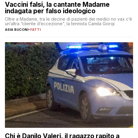
Vaccini falsi, la cantante Madame
indagata per falso ideologico
Oltre a Madame, tra le decine di pazienti dei medici no vax c’è
un’altra “cliente d’eccezione”, la tennista Camila Giorgi
ASIA BUCONI
-
FATTI
Chi è Danilo Valeri, il ragazzo rapito a