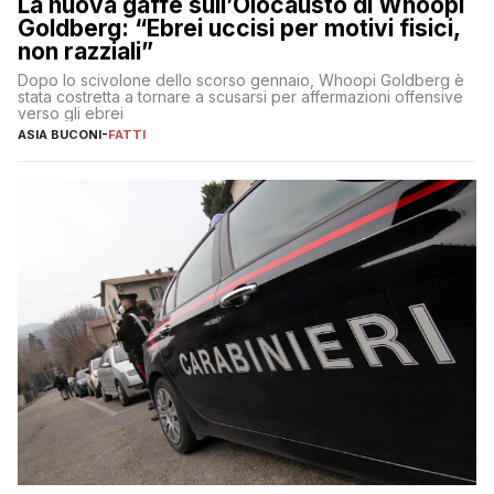
La nuova gaffe sull’Olocausto di Whoopi
Goldberg: “Ebrei uccisi per motivi fisici,
non razziali”
Dopo lo scivolone dello scorso gennaio, Whoopi Goldberg è
stata costretta a tornare a scusarsi per affermazioni offensive
verso gli ebrei
ASIA BUCONI
-
FATTI