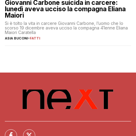
Giovanni Carbone suicida in carcere:
lunedì aveva ucciso la compagna Eliana
Maiori
Si è tolto la vita in carcere Giovanni Carbone, l’uomo che lo
scorso 19 dicembre aveva ucciso la compagna 41enne Eliana
Maiori Caratella
ASIA BUCONI
-
FATTI