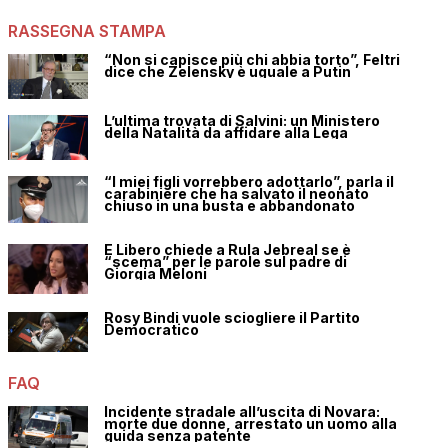
RASSEGNA STAMPA
“Non si capisce più chi abbia torto”, Feltri
dice che Zelensky è uguale a Putin
L’ultima trovata di Salvini: un Ministero
della Natalità da affidare alla Lega
“I miei figli vorrebbero adottarlo”, parla il
carabiniere che ha salvato il neonato
chiuso in una busta e abbandonato
E Libero chiede a Rula Jebreal se è
“scema” per le parole sul padre di
Giorgia Meloni
Rosy Bindi vuole sciogliere il Partito
Democratico
FAQ
Incidente stradale all’uscita di Novara:
morte due donne, arrestato un uomo alla
guida senza patente