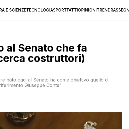
RA E SCIENZE
TECNOLOGIA
SPORT
FATTI
OPINIONI
TREND
RASSEGN
po al Senato che fa
cerca costruttori)
e nato oggi al Senato ha come obiettivo quello di
 riferimento Giuseppe Conte”