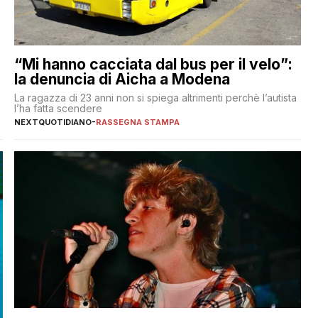
“Mi hanno cacciata dal bus per il velo”:
la denuncia di Aicha a Modena
La ragazza di 23 anni non si spiega altrimenti perchè l’autista
l’ha fatta scendere
NEXTQUOTIDIANO
-
RASSEGNA STAMPA