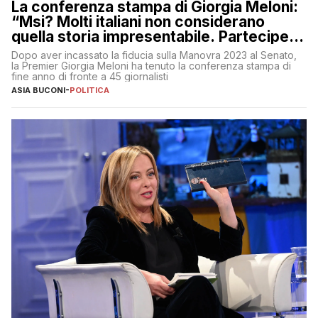
La conferenza stampa di Giorgia Meloni:
“Msi? Molti italiani non considerano
quella storia impresentabile. Parteciperò
al 25 aprile”
Dopo aver incassato la fiducia sulla Manovra 2023 al Senato,
la Premier Giorgia Meloni ha tenuto la conferenza stampa di
fine anno di fronte a 45 giornalisti
ASIA BUCONI
-
POLITICA