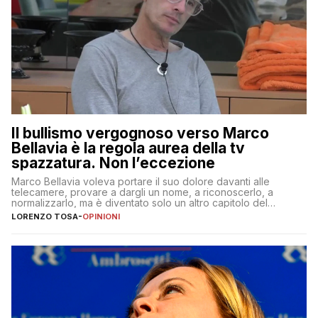
Il bullismo vergognoso verso Marco
Bellavia è la regola aurea della tv
spazzatura. Non l’eccezione
Marco Bellavia voleva portare il suo dolore davanti alle
telecamere, provare a dargli un nome, a riconoscerlo, a
normalizzarlo, ma è diventato solo un altro capitolo del
copione
LORENZO TOSA
-
OPINIONI