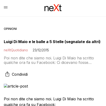
OPINIONI
Luigi Di Maio e le balle a 5 Stelle (segnalate da altri)
neXtQuotidiano
23/12/2015
Poi non dite che siamo noi. Luigi Di Maio ha scritto
qualche ora fa su Facebook: Ci dicevano fosse
impossibile salvare i risparmi di decine di migliaia di
italiani senza liquidare le banche. Ci dicevano che l’UE
Condividi
fosse contraria, perché sarebbero stati “aiuti di Stato”.
Falso! Ieri in Portogallo lo hanno fatto, hanno salvato
una […]
Poi non dite che siamo noi. Luigi Di Maio ha scritto
qualche ora fa su Facebook: