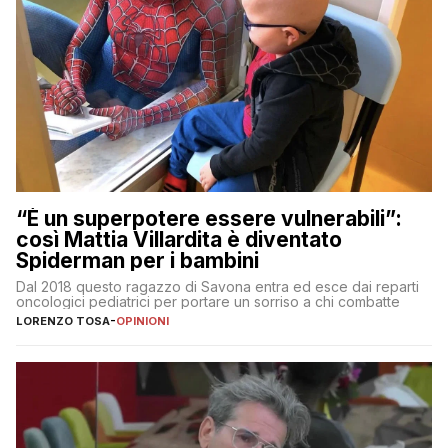
“È un superpotere essere vulnerabili”:
così Mattia Villardita è diventato
Spiderman per i bambini
Dal 2018 questo ragazzo di Savona entra ed esce dai reparti
oncologici pediatrici per portare un sorriso a chi combatte
LORENZO TOSA
-
OPINIONI