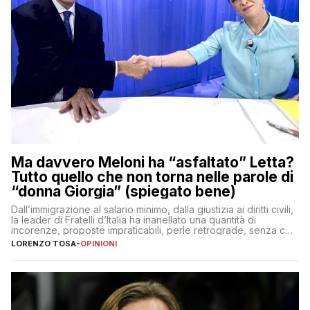
Ma davvero Meloni ha “asfaltato” Letta?
Tutto quello che non torna nelle parole di
“donna Giorgia” (spiegato bene)
Dall’immigrazione al salario minimo, dalla giustizia ai diritti civili,
la leader di Fratelli d’Italia ha inanellato una quantità di
incorenze, proposte impraticabili, perle retrograde, senza che
nessuno – a destra come a sinistra – glielo abbia fatto notare
LORENZO TOSA
-
OPINIONI