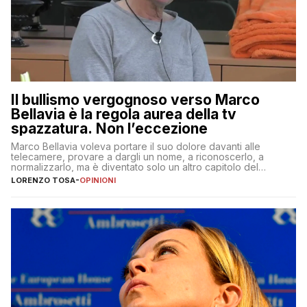
Il bullismo vergognoso verso Marco
Bellavia è la regola aurea della tv
spazzatura. Non l’eccezione
Marco Bellavia voleva portare il suo dolore davanti alle
telecamere, provare a dargli un nome, a riconoscerlo, a
normalizzarlo, ma è diventato solo un altro capitolo del
copione
LORENZO TOSA
-
OPINIONI