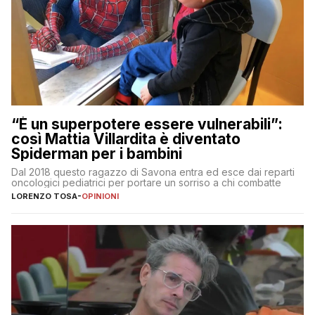
“È un superpotere essere vulnerabili”:
così Mattia Villardita è diventato
Spiderman per i bambini
Dal 2018 questo ragazzo di Savona entra ed esce dai reparti
oncologici pediatrici per portare un sorriso a chi combatte
LORENZO TOSA
-
OPINIONI