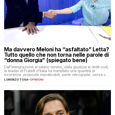
Ma davvero Meloni ha “asfaltato” Letta?
Tutto quello che non torna nelle parole di
“donna Giorgia” (spiegato bene)
Dall’immigrazione al salario minimo, dalla giustizia ai diritti civili,
la leader di Fratelli d’Italia ha inanellato una quantità di
incorenze, proposte impraticabili, perle retrograde, senza che
nessuno – a destra come a sinistra – glielo abbia fatto notare
LORENZO TOSA
-
OPINIONI