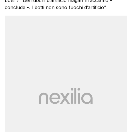
botti”? “Dei fuochi d’artificio magari li facciamo –
conclude -. I botti non sono fuochi d’artificio”.