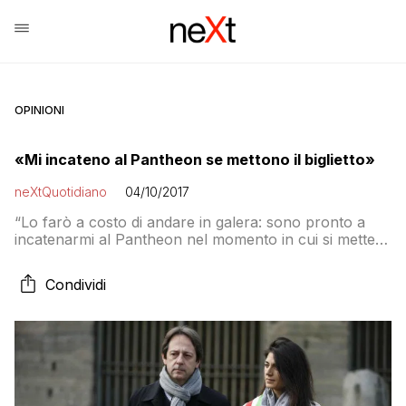
OPINIONI
«Mi incateno al Pantheon se mettono il biglietto»
neXtQuotidiano
04/10/2017
“Lo farò a costo di andare in galera: sono pronto a
incatenarmi al Pantheon nel momento in cui si metterà
il biglietto, come vuole fare il ministro Franceschini”.
L’annuncio choc arriva dal vicesindaco di Roma e
Condividi
assessore alla Crescita culturale, Luca Bergamo, nel
corso del convegno ‘Il patrimonio culturale italiano: da
bene negato a patrimonio […]