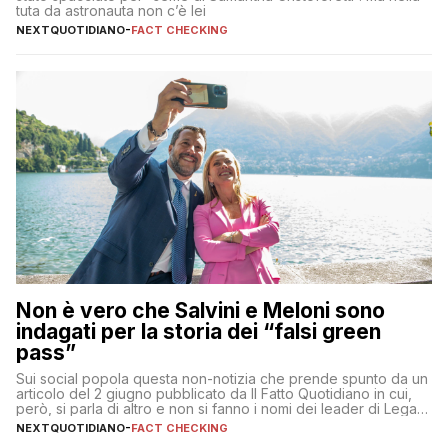
tuta da astronauta non c’è lei
NEXTQUOTIDIANO
-
FACT CHECKING
Non è vero che Salvini e Meloni sono
indagati per la storia dei “falsi green
pass”
Sui social popola questa non-notizia che prende spunto da un
articolo del 2 giugno pubblicato da Il Fatto Quotidiano in cui,
però, si parla di altro e non si fanno i nomi dei leader di Lega e
Fratelli d’Italia
NEXTQUOTIDIANO
-
FACT CHECKING