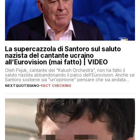
La supercazzola di Santoro sul saluto
nazista del cantante ucraino
all’Eurovision (mai fatto) | VIDEO
Oleh Psjuk, cantante dei “Kalush Orchestra”, non ha fatto il
saluto nazista abbandonando il palco dell’Eurovision. Anche se
Santoro sostiene sia “un’opinione” pensare che sia andata
così
NEXTQUOTIDIANO
-
FACT CHECKING