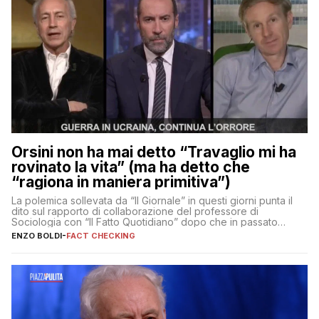
Orsini non ha mai detto “Travaglio mi ha
rovinato la vita” (ma ha detto che
“ragiona in maniera primitiva”)
La polemica sollevata da “Il Giornale” in questi giorni punta il
dito sul rapporto di collaborazione del professore di
Sociologia con “Il Fatto Quotidiano” dopo che in passato
erano volati stracci
ENZO BOLDI
-
FACT CHECKING