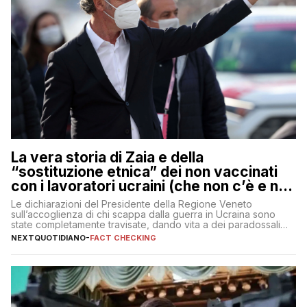
La vera storia di Zaia e della
“sostituzione etnica” dei non vaccinati
con i lavoratori ucraini (che non c’è e non
ci sarà)
Le dichiarazioni del Presidente della Regione Veneto
sull’accoglienza di chi scappa dalla guerra in Ucraina sono
state completamente travisate, dando vita a dei paradossali
falsi che girano sui social
NEXTQUOTIDIANO
-
FACT CHECKING