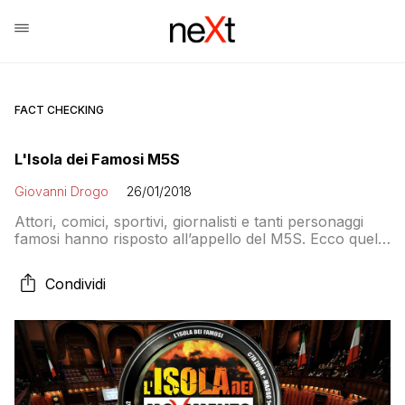
FACT CHECKING
L'Isola dei Famosi M5S
Giovanni Drogo
26/01/2018
Attori, comici, sportivi, giornalisti e tanti personaggi
famosi hanno risposto all’appello del M5S. Ecco quelli
che saranno candidati all’uninominale perché il
MoVimento ha bisogno di VIP da mettere in lista
Condividi