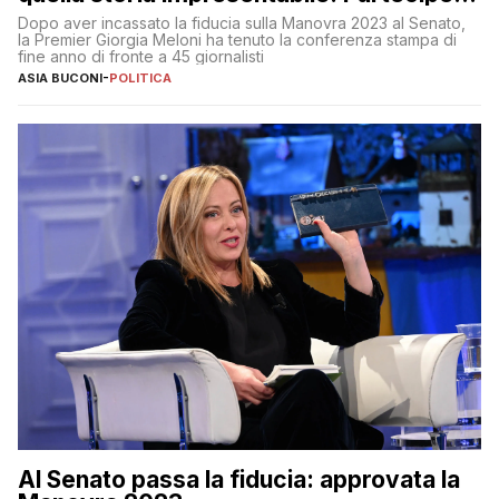
al 25 aprile”
Dopo aver incassato la fiducia sulla Manovra 2023 al Senato,
la Premier Giorgia Meloni ha tenuto la conferenza stampa di
fine anno di fronte a 45 giornalisti
ASIA BUCONI
-
POLITICA
Al Senato passa la fiducia: approvata la