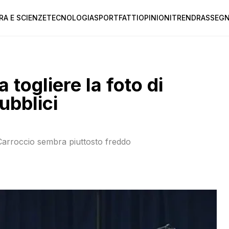
RA E SCIENZE
TECNOLOGIA
SPORT
FATTI
OPINIONI
TREND
RASSEGN
a togliere la foto di
pubblici
 Carroccio sembra piuttosto freddo