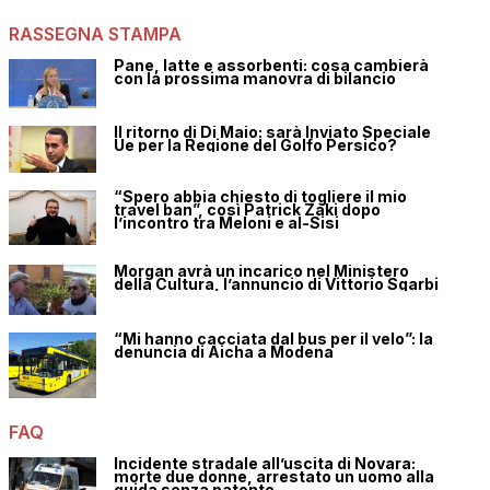
RASSEGNA STAMPA
Pane, latte e assorbenti: cosa cambierà
con la prossima manovra di bilancio
Il ritorno di Di Maio: sarà Inviato Speciale
Ue per la Regione del Golfo Persico?
“Spero abbia chiesto di togliere il mio
travel ban”, così Patrick Zaki dopo
l’incontro tra Meloni e al-Sisi
Morgan avrà un incarico nel Ministero
della Cultura, l’annuncio di Vittorio Sgarbi
“Mi hanno cacciata dal bus per il velo”: la
denuncia di Aicha a Modena
FAQ
Incidente stradale all’uscita di Novara:
morte due donne, arrestato un uomo alla
guida senza patente