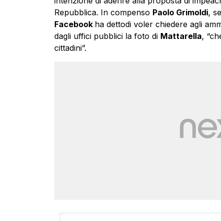
intenzione di aderire alla proposta di impeac
Repubblica. In compenso
Paolo Grimoldi
, s
Facebook
ha dettodi voler chiedere agli amm
dagli uffici pubblici la foto di
Mattarella
, “ch
cittadini”.