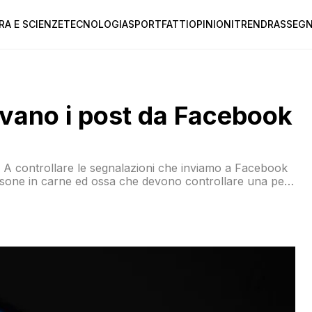
RA E SCIENZE
TECNOLOGIA
SPORT
FATTI
OPINIONI
TREND
RASSEGN
levano i post da Facebook
u. A controllare le segnalazioni che inviamo a Facebook
rsone in carne ed ossa che devono controllare una per