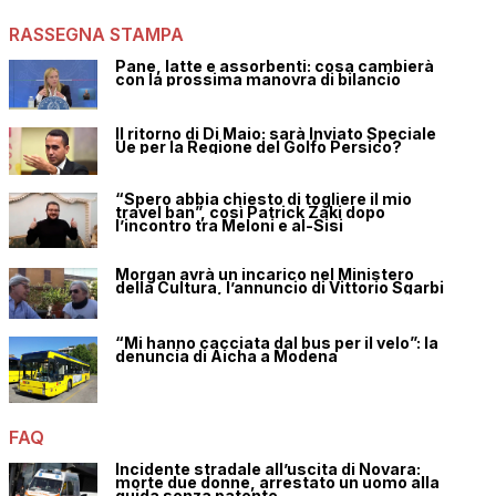
RASSEGNA STAMPA
Pane, latte e assorbenti: cosa cambierà
con la prossima manovra di bilancio
Il ritorno di Di Maio: sarà Inviato Speciale
Ue per la Regione del Golfo Persico?
“Spero abbia chiesto di togliere il mio
travel ban”, così Patrick Zaki dopo
l’incontro tra Meloni e al-Sisi
Morgan avrà un incarico nel Ministero
della Cultura, l’annuncio di Vittorio Sgarbi
“Mi hanno cacciata dal bus per il velo”: la
denuncia di Aicha a Modena
FAQ
Incidente stradale all’uscita di Novara:
morte due donne, arrestato un uomo alla
guida senza patente