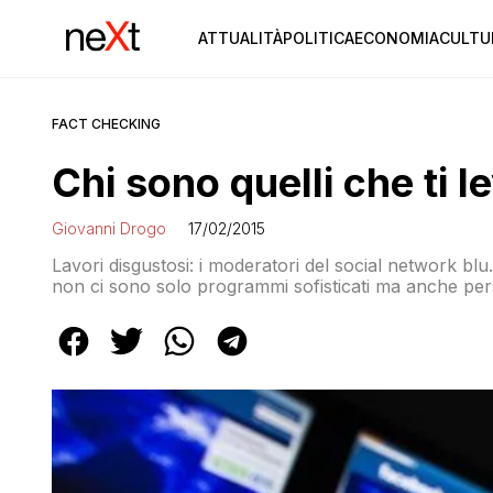
ATTUALITÀ
POLITICA
ECONOMIA
CULTU
FACT CHECKING
Chi sono quelli che ti 
Giovanni Drogo
17/02/2015
Lavori disgustosi: i moderatori del social network bl
non ci sono solo programmi sofisticati ma anche pe
una quelle più gravi