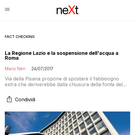
FACT CHECKING
La Regione Lazio e la sospensione dell'acqua a
Roma
Mario Neri
24/07/2017
Via della Pisana propone di spostare il fabbisogno
extra che deriverebbe dalla chiusura della fonte del
lago di Bracciano sulle altre nove fonti di
approvvigionamento della Capitale. L’alternativa è
Condividi
quella di procedere con il piano ACEA di razionamento
dell’acqua a Roma