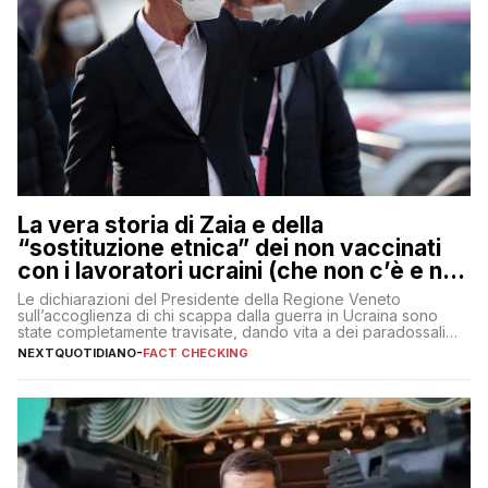
La vera storia di Zaia e della
“sostituzione etnica” dei non vaccinati
con i lavoratori ucraini (che non c’è e non
ci sarà)
Le dichiarazioni del Presidente della Regione Veneto
sull’accoglienza di chi scappa dalla guerra in Ucraina sono
state completamente travisate, dando vita a dei paradossali
falsi che girano sui social
NEXTQUOTIDIANO
-
FACT CHECKING