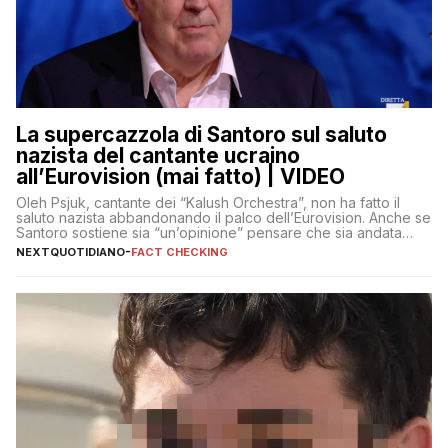
La supercazzola di Santoro sul saluto
nazista del cantante ucraino
all’Eurovision (mai fatto) | VIDEO
Oleh Psjuk, cantante dei “Kalush Orchestra”, non ha fatto il
saluto nazista abbandonando il palco dell’Eurovision. Anche se
Santoro sostiene sia “un’opinione” pensare che sia andata
così
NEXTQUOTIDIANO
-
FACT CHECKING