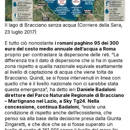
Il lago di Bracciano senza acqua (Corriere della Sera,
23 luglio 2017)
E tutto ciò nonostante
i romani paghino 95 dei 300
euro del costo medio annuale dell’acqua a Roma
proprio per contrastare la dispersione delle reti. “La
differenza tra il dato di dispersione che si ha in questa
zona rispetto a quella nazionale equivale esattamente
al livello di captazione di acqua che viene tolta da
Bracciano. Quindi, se si fosse intervenuti in linea con
quello che è il livello nazionale non ci sarebbe stata
questa emergenza”, ha detto ieri
Daniele Badaloni
direttore del Parco Naturale Regionale di Bracciano
– Martignano nel Lazio, a Sky Tg24
.
Nella
concessione, continua Badaloni
, “esiste una
condizione di rispetto anche dell’ecosistema, che
penso sia alla base della decisione presa dalla Giunta
Zingaretti, e che dice che se si fosse superato un
livello di soglia di 161,90” sopra il livello del mare “si