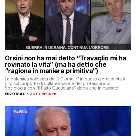
Orsini non ha mai detto “Travaglio mi ha
rovinato la vita” (ma ha detto che
“ragiona in maniera primitiva”)
La polemica sollevata da “Il Giornale” in questi giorni punta il
dito sul rapporto di collaborazione del professore di
Sociologia con “Il Fatto Quotidiano” dopo che in passato
erano volati stracci
ENZO BOLDI
-
FACT CHECKING