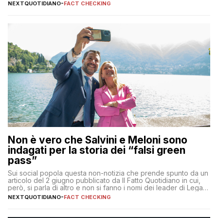
NEXTQUOTIDIANO
-
FACT CHECKING
Non è vero che Salvini e Meloni sono
indagati per la storia dei “falsi green
pass”
Sui social popola questa non-notizia che prende spunto da un
articolo del 2 giugno pubblicato da Il Fatto Quotidiano in cui,
però, si parla di altro e non si fanno i nomi dei leader di Lega e
Fratelli d’Italia
NEXTQUOTIDIANO
-
FACT CHECKING