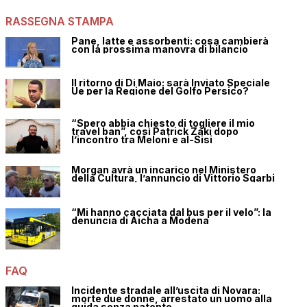
RASSEGNA STAMPA
Pane, latte e assorbenti: cosa cambierà
con la prossima manovra di bilancio
Il ritorno di Di Maio: sarà Inviato Speciale
Ue per la Regione del Golfo Persico?
“Spero abbia chiesto di togliere il mio
travel ban”, così Patrick Zaki dopo
l’incontro tra Meloni e al-Sisi
Morgan avrà un incarico nel Ministero
della Cultura, l’annuncio di Vittorio Sgarbi
“Mi hanno cacciata dal bus per il velo”: la
denuncia di Aicha a Modena
FAQ
Incidente stradale all’uscita di Novara:
morte due donne, arrestato un uomo alla
guida senza patente