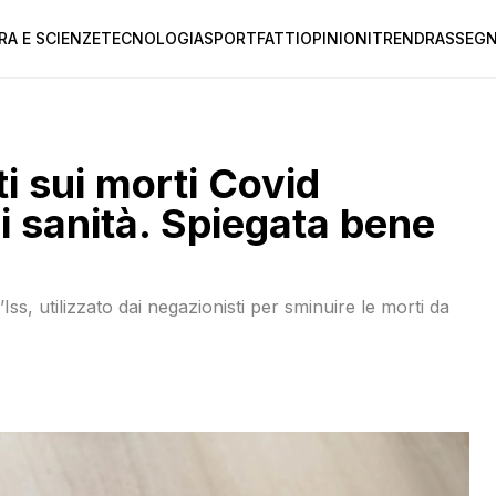
RA E SCIENZE
TECNOLOGIA
SPORT
FATTI
OPINIONI
TREND
RASSEGN
i sui morti Covid
di sanità. Spiegata bene
’Iss, utilizzato dai negazionisti per sminuire le morti da