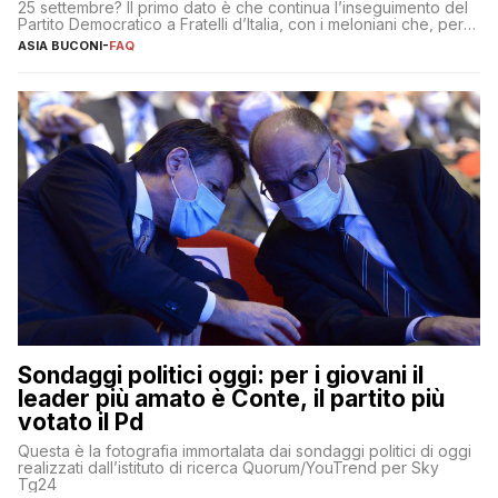
25 settembre? Il primo dato è che continua l’inseguimento del
Partito Democratico a Fratelli d’Italia, con i meloniani che, però,
sembrano accumulare sempre più distacco affermandosi come
ASIA BUCONI
-
FAQ
primo partito con il 24% (+0,7% rispetto a fine luglio), un
punto davanti ai dem (al 23%). […]
Sondaggi politici oggi: per i giovani il
leader più amato è Conte, il partito più
votato il Pd
Questa è la fotografia immortalata dai sondaggi politici di oggi
realizzati dall’istituto di ricerca Quorum/YouTrend per Sky
Tg24