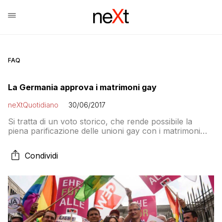
FAQ
La Germania approva i matrimoni gay
neXtQuotidiano
30/06/2017
Si tratta di un voto storico, che rende possibile la
piena parificazione delle unioni gay con i matrimoni
eterosessuali. Incalzata dagli alleati socialdemocratici e
dall’opposizione, nei giorni scorsi Angela Merkel ha
Condividi
aperto a sorpresa al voto di coscienza