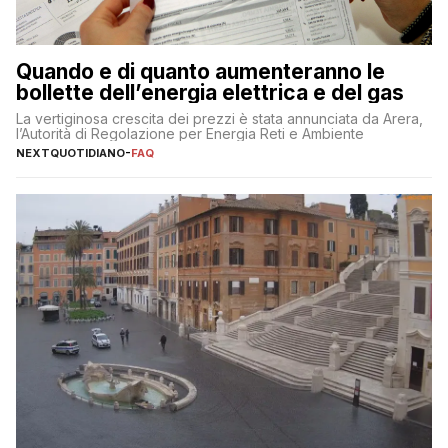
Quando e di quanto aumenteranno le
bollette dell’energia elettrica e del gas
La vertiginosa crescita dei prezzi è stata annunciata da Arera,
l’Autorità di Regolazione per Energia Reti e Ambiente
NEXTQUOTIDIANO
-
FAQ