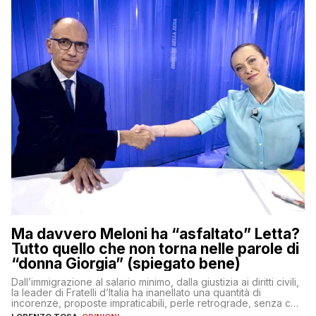
Ma davvero Meloni ha “asfaltato” Letta?
Tutto quello che non torna nelle parole di
“donna Giorgia” (spiegato bene)
Dall’immigrazione al salario minimo, dalla giustizia ai diritti civili,
la leader di Fratelli d’Italia ha inanellato una quantità di
incorenze, proposte impraticabili, perle retrograde, senza che
nessuno – a destra come a sinistra – glielo abbia fatto notare