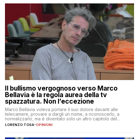
Il bullismo vergognoso verso Marco
Bellavia è la regola aurea della tv
spazzatura. Non l’eccezione
Marco Bellavia voleva portare il suo dolore davanti alle
telecamere, provare a dargli un nome, a riconoscerlo, a
normalizzarlo, ma è diventato solo un altro capitolo del
copione
LORENZO TOSA
-
OPINIONI