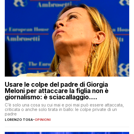
Usare le colpe del padre di Giorgia
Meloni per attaccare la figlia non è
giornalismo: è sciacallaggio.
Dimostriamo di essere diversi
C’è solo una cosa su cui mai e poi mai può essere attaccata,
criticata o anche solo tirata in ballo: le colpe private di un
padre
LORENZO TOSA
-
OPINIONI