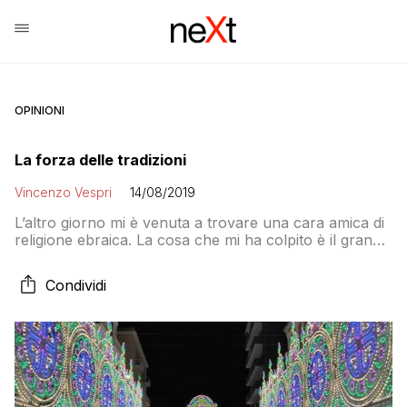
OPINIONI
La forza delle tradizioni
Vincenzo Vespri
14/08/2019
L’altro giorno mi è venuta a trovare una cara amica di
religione ebraica. La cosa che mi ha colpito è il grande
numero di precetti a cui gli Ebrei si attengono. Oltre al
riposo del sabato e il non poter mangiare carne di
Condividi
maiale, non possono mangiare molluschi e crostacei,
non possono cucinare assieme carne […]