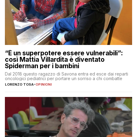
“È un superpotere essere vulnerabili”:
così Mattia Villardita è diventato
Spiderman per i bambini
Dal 2018 questo ragazzo di Savona entra ed esce dai reparti
oncologici pediatrici per portare un sorriso a chi combatte
LORENZO TOSA
-
OPINIONI