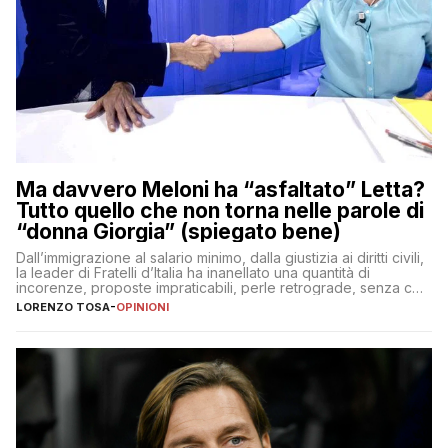
Ma davvero Meloni ha “asfaltato” Letta?
Tutto quello che non torna nelle parole di
“donna Giorgia” (spiegato bene)
Dall’immigrazione al salario minimo, dalla giustizia ai diritti civili,
la leader di Fratelli d’Italia ha inanellato una quantità di
incorenze, proposte impraticabili, perle retrograde, senza che
nessuno – a destra come a sinistra – glielo abbia fatto notare
LORENZO TOSA
-
OPINIONI