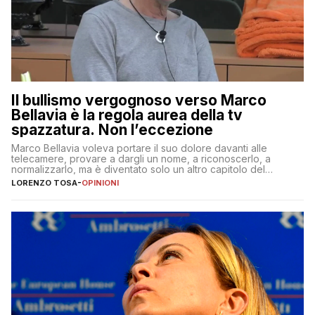
Il bullismo vergognoso verso Marco
Bellavia è la regola aurea della tv
spazzatura. Non l’eccezione
Marco Bellavia voleva portare il suo dolore davanti alle
telecamere, provare a dargli un nome, a riconoscerlo, a
normalizzarlo, ma è diventato solo un altro capitolo del
copione
LORENZO TOSA
-
OPINIONI