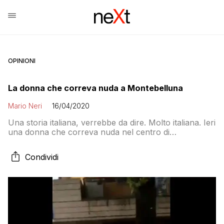
OPINIONI
La donna che correva nuda a Montebelluna
Mario Neri
16/04/2020
Una storia italiana, verrebbe da dire. Molto italiana. Ieri
una donna che correva nuda nel centro di
Montebelluna è stata, racconta il Gazzettino, fermata
dal coordinatore della Protezione civile Antonio Netto
Condividi
nell’indifferenza dei passanti che hanno invece filmato
la scena e hanno postato il video sui social network.
La donna è stata avvistata a Posmon, […]