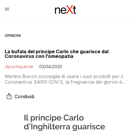
OPINIONI
La bufala del principe Carlo che guarisce dal
Coronavirus con l’omeopatia
dipocheparole
03/04/2020
Mentre Boiron sconsiglia di usare i suoi prodotti per il
Coronavirus SARS-COV-2, la fregnaccia del giorno è
che il principe Carlo, malato di COVID-19, sia guarito
grazie all’omeopatia e ad Ayurveda. Stavolta però non
Condividi
è una bufala di fabbricazione italiana ma indiana. Il sito
Timenownes cita infatti il ministro Shripad Naik, il
quale sostiene che […]