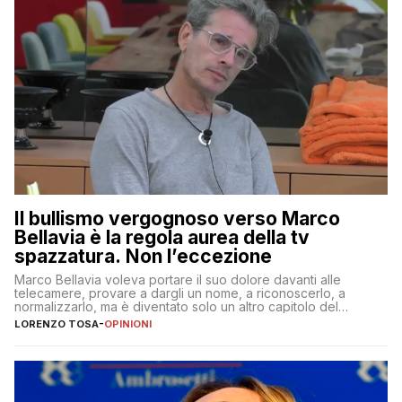
Il bullismo vergognoso verso Marco
Bellavia è la regola aurea della tv
spazzatura. Non l’eccezione
Marco Bellavia voleva portare il suo dolore davanti alle
telecamere, provare a dargli un nome, a riconoscerlo, a
normalizzarlo, ma è diventato solo un altro capitolo del
copione
LORENZO TOSA
-
OPINIONI