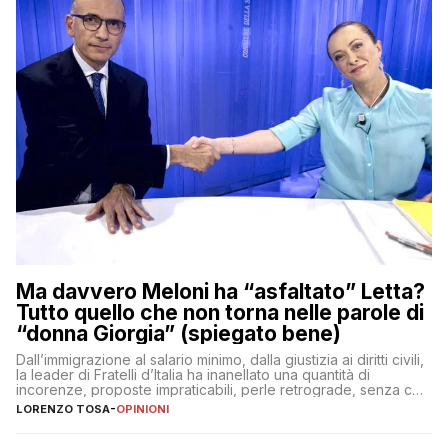
Ma davvero Meloni ha “asfaltato” Letta?
Tutto quello che non torna nelle parole di
“donna Giorgia” (spiegato bene)
Dall’immigrazione al salario minimo, dalla giustizia ai diritti civili,
la leader di Fratelli d’Italia ha inanellato una quantità di
incorenze, proposte impraticabili, perle retrograde, senza che
nessuno – a destra come a sinistra – glielo abbia fatto notare
LORENZO TOSA
-
OPINIONI