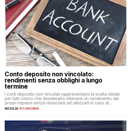
Conto deposito non vincolato:
rendimenti senza obblighi a lungo
termine
I conti deposito non vincolati rappresentano la scelta ideale
per tutti coloro che desiderano ottenere un rendimento dai
propri risparmi senza rinunciare ad utilizzarli in caso di
necessità. A differenza delle forme vincolate tradizionali,
NEXILIA
-
ECONOMIA
questa tipologia consente di accedere alle somme versate in
qualsiasi momento, offrendo un equilibrio tra sicurezza,
flessibilità e rendimento. Come funzionano […]