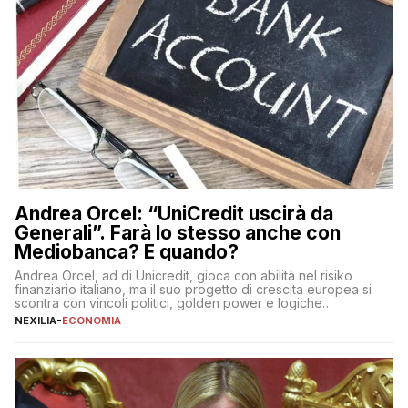
Andrea Orcel: “UniCredit uscirà da
Generali”. Farà lo stesso anche con
Mediobanca? E quando?
Andrea Orcel, ad di Unicredit, gioca con abilità nel risiko
finanziario italiano, ma il suo progetto di crescita europea si
scontra con vincoli politici, golden power e logiche
protezionistiche. Orcel e la mossa su Generali Andrea Orcel,
NEXILIA
-
ECONOMIA
ad di Unicredit, continua a sorprendere per la sua capacità di
muoversi con decisione in un contesto finanziario […]