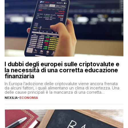
I dubbi degli europei sulle criptovalute e
la necessità di una corretta educazione
finanziaria
In Europa l’adozione delle criptovalute viene ancora frenata
da alcuni fattori, i quali alimentano un clima di incertezza. Una
delle cause principali è la mancanza di una corretta
educazione finanziaria, che impedisce ad una larga parte della
NEXILIA
-
ECONOMIA
popolazione di comprendere in modo adeguato il
funzionamento e le implicazioni di questi asset digitali. Dubbi
sulle criptovalute: […]