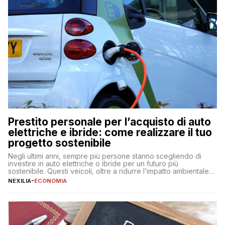
Prestito personale per l’acquisto di auto
elettriche e ibride: come realizzare il tuo
progetto sostenibile
Negli ultimi anni, sempre più persone stanno scegliendo di
investire in auto elettriche o ibride per un futuro più
sostenibile. Questi veicoli, oltre a ridurre l’impatto ambientale,
offrono vantaggi economici a lungo termine, come minori costi
NEXILIA
-
ECONOMIA
di gestione e benefici fiscali. Tuttavia, l’acquisto di un’auto
nuova rappresenta un impegno finanziario significativo. Come
fare se non […]