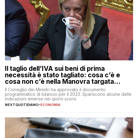
Il taglio dell’IVA sui beni di prima
necessità è stato tagliato: cosa c’è e
cosa non c’è nella Manovra targata
Meloni
Il Consiglio dei Ministri ha approvato il documento
programmatico di bilancio per il 2023. Spariscono alcune delle
indicazioni emerse nei giorni scorsi
NEXTQUOTIDIANO
-
ECONOMIA