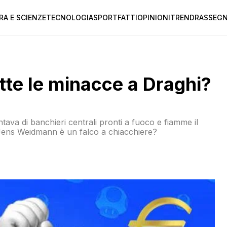
RA E SCIENZE
TECNOLOGIA
SPORT
FATTI
OPINIONI
TREND
RASSEGN
tte le minacce a Draghi?
ntava di banchieri centrali pronti a fuoco e fiamme il
e. Jens Weidmann è un falco a chiacchiere?