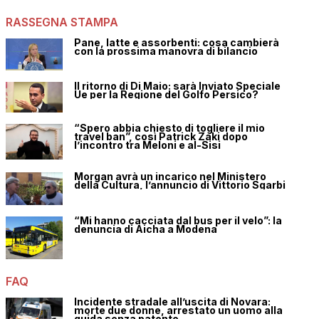
RASSEGNA STAMPA
Pane, latte e assorbenti: cosa cambierà
con la prossima manovra di bilancio
Il ritorno di Di Maio: sarà Inviato Speciale
Ue per la Regione del Golfo Persico?
“Spero abbia chiesto di togliere il mio
travel ban”, così Patrick Zaki dopo
l’incontro tra Meloni e al-Sisi
Morgan avrà un incarico nel Ministero
della Cultura, l’annuncio di Vittorio Sgarbi
“Mi hanno cacciata dal bus per il velo”: la
denuncia di Aicha a Modena
FAQ
Incidente stradale all’uscita di Novara:
morte due donne, arrestato un uomo alla
guida senza patente