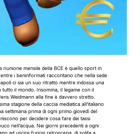
a riunione mensile della BCE è quello sport in
. Mentre i beninformati raccontano che nella sede
 Napoli ci sia un suo ritratto mentre indossa una
 tutto il mondo. Insomma, il legame con il
Jens Weidmann alla fine è davvero stretto.
ma stagione della caccia mediatica all’italiano
 settimana prima di ogni primo giovedì del
uniscono per decidere cosa fare dei tassi
buco nell’acqua. Nei giorni precedenti a ogni
no ad uscire furiosi retroscena, di solita a