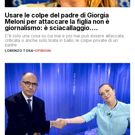
Usare le colpe del padre di Giorgia
Meloni per attaccare la figlia non è
giornalismo: è sciacallaggio.
Dimostriamo di essere diversi
C’è solo una cosa su cui mai e poi mai può essere attaccata,
criticata o anche solo tirata in ballo: le colpe private di un
padre
LORENZO TOSA
-
OPINIONI