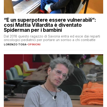
“È un superpotere essere vulnerabili”:
così Mattia Villardita è diventato
Spiderman per i bambini
Dal 2018 questo ragazzo di Savona entra ed esce dai reparti
oncologici pediatrici per portare un sorriso a chi combatte
LORENZO TOSA
-
OPINIONI