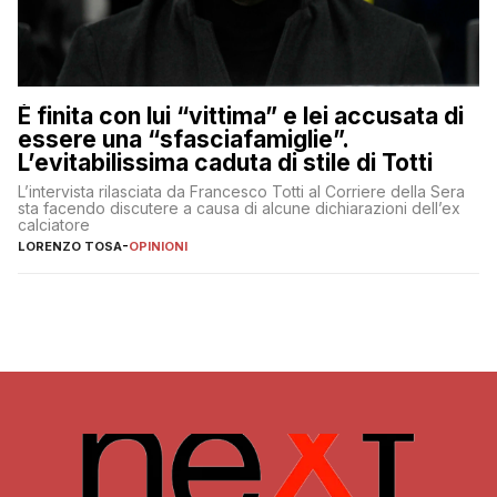
È finita con lui “vittima” e lei accusata di
essere una “sfasciafamiglie”.
L’evitabilissima caduta di stile di Totti
L’intervista rilasciata da Francesco Totti al Corriere della Sera
sta facendo discutere a causa di alcune dichiarazioni dell’ex
calciatore
LORENZO TOSA
-
OPINIONI