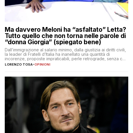
Ma davvero Meloni ha “asfaltato” Letta?
Tutto quello che non torna nelle parole di
“donna Giorgia” (spiegato bene)
Dall’immigrazione al salario minimo, dalla giustizia ai diritti civili,
la leader di Fratelli d’Italia ha inanellato una quantità di
incorenze, proposte impraticabili, perle retrograde, senza che
nessuno – a destra come a sinistra – glielo abbia fatto notare
LORENZO TOSA
-
OPINIONI