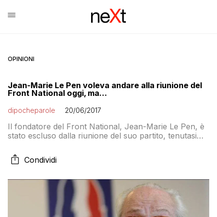
OPINIONI
Jean-Marie Le Pen voleva andare alla riunione del
Front National oggi, ma…
dipocheparole
20/06/2017
Il fondatore del Front National, Jean-Marie Le Pen, è
stato escluso dalla riunione del suo partito, tenutasi
questa mattina nella sede di Nanterre, nella banlieue a
nord ovest di Parigi. Per impedire l’accesso al
Condividi
presidente onorario, Le porte dei locali sono state
incatenate. Nei giorni scorsi i vertici del partito
avevano avvisato Le Pen di […]