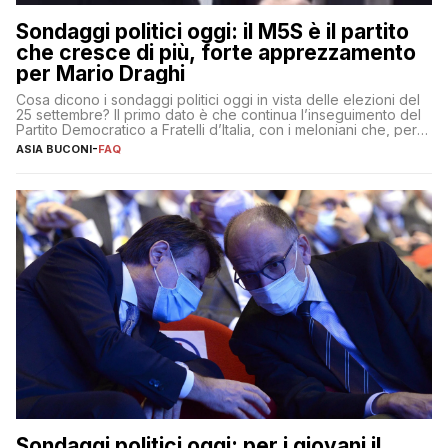
Sondaggi politici oggi: il M5S è il partito
che cresce di più, forte apprezzamento
per Mario Draghi
Cosa dicono i sondaggi politici oggi in vista delle elezioni del
25 settembre? Il primo dato è che continua l’inseguimento del
Partito Democratico a Fratelli d’Italia, con i meloniani che, però,
sembrano accumulare sempre più distacco affermandosi come
ASIA BUCONI
-
FAQ
primo partito con il 24% (+0,7% rispetto a fine luglio), un
punto davanti ai dem (al 23%). […]
Sondaggi politici oggi: per i giovani il