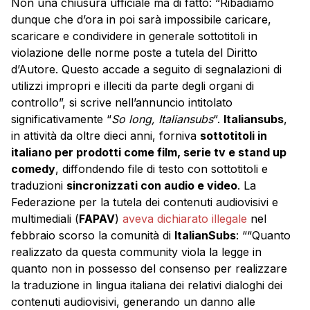
Non una chiusura ufficiale ma di fatto: “Ribadiamo
dunque che d’ora in poi sarà impossibile caricare,
scaricare e condividere in generale sottotitoli in
violazione delle norme poste a tutela del Diritto
d’Autore. Questo accade a seguito di segnalazioni di
utilizzi impropri e illeciti da parte degli organi di
controllo”, si scrive nell’annuncio intitolato
significativamente “
So long, Italiansubs
“.
Italiansubs
,
in attività da oltre dieci anni, forniva
sottotitoli in
italiano per prodotti come film, serie tv e stand up
comedy
, diffondendo file di testo con sottotitoli e
traduzioni
sincronizzati con audio e video
. La
Federazione per la tutela dei contenuti audiovisivi e
multimediali (
FAPAV
)
aveva dichiarato illegale
nel
febbraio scorso la comunità di
ItalianSubs
: ““Quanto
realizzato da questa community viola la legge in
quanto non in possesso del consenso per realizzare
la traduzione in lingua italiana dei relativi dialoghi dei
contenuti audiovisivi, generando un danno alle