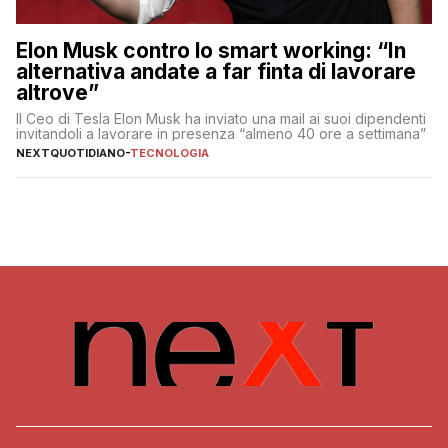
Elon Musk contro lo smart working: “In
alternativa andate a far finta di lavorare
altrove”
Il Ceo di Tesla Elon Musk ha inviato una mail ai suoi dipendenti
invitandoli a lavorare in presenza “almeno 40 ore a settimana”
NEXTQUOTIDIANO
-
TECNOLOGIA