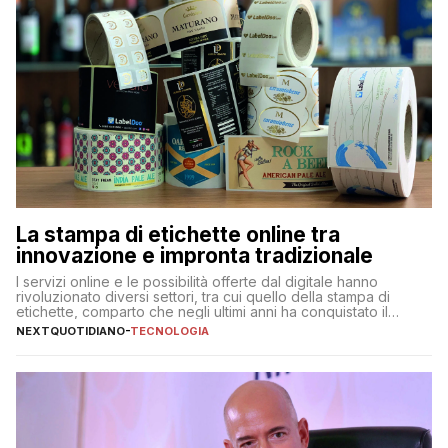
La stampa di etichette online tra
innovazione e impronta tradizionale
I servizi online e le possibilità offerte dal digitale hanno
rivoluzionato diversi settori, tra cui quello della stampa di
etichette, comparto che negli ultimi anni ha conquistato il
mercato quasi come un mondo a sé, indipendentemente dagli
NEXTQUOTIDIANO
-
TECNOLOGIA
altri prodotti stampati. Sono diverse, infatti, le aziende
specializzate online nella stampa di etichette adesive, con
proposte e […]