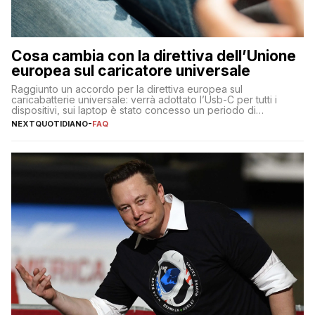
Cosa cambia con la direttiva dell’Unione
europea sul caricatore universale
Raggiunto un accordo per la direttiva europea sul
caricabatterie universale: verrà adottato l’Usb-C per tutti i
dispositivi, sui laptop è stato concesso un periodo di
adeguamento di 40 mesi
NEXTQUOTIDIANO
-
FAQ