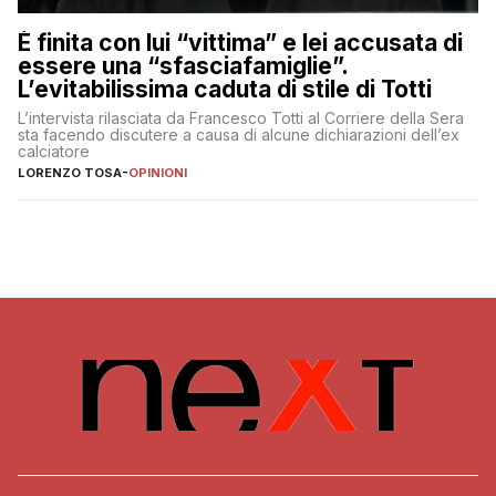
È finita con lui “vittima” e lei accusata di
essere una “sfasciafamiglie”.
L’evitabilissima caduta di stile di Totti
L’intervista rilasciata da Francesco Totti al Corriere della Sera
sta facendo discutere a causa di alcune dichiarazioni dell’ex
calciatore
LORENZO TOSA
-
OPINIONI