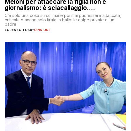
Meloni per attaccare la figlia non è
giornalismo: è sciacallaggio.
Dimostriamo di essere diversi
C’è solo una cosa su cui mai e poi mai può essere attaccata,
criticata o anche solo tirata in ballo: le colpe private di un
padre
LORENZO TOSA
-
OPINIONI