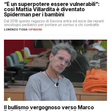
“È un superpotere essere vulnerabili”:
così Mattia Villardita è diventato
Spiderman per i bambini
Dal 2018 questo ragazzo di Savona entra ed esce dai reparti
oncologici pediatrici per portare un sorriso a chi combatte
LORENZO TOSA
-
OPINIONI
Il bullismo vergognoso verso Marco