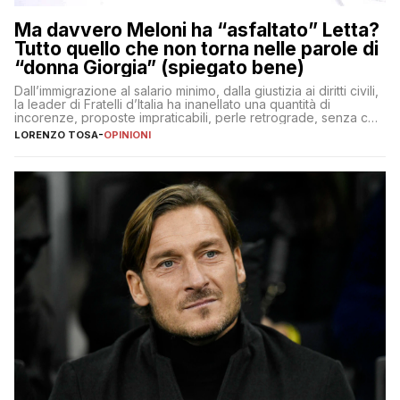
Ma davvero Meloni ha “asfaltato” Letta?
Tutto quello che non torna nelle parole di
“donna Giorgia” (spiegato bene)
Dall’immigrazione al salario minimo, dalla giustizia ai diritti civili,
la leader di Fratelli d’Italia ha inanellato una quantità di
incorenze, proposte impraticabili, perle retrograde, senza che
nessuno – a destra come a sinistra – glielo abbia fatto notare
LORENZO TOSA
-
OPINIONI