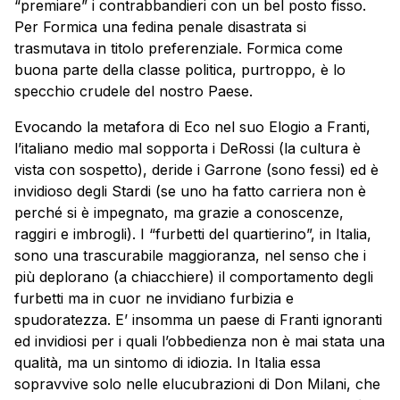
“premiare” i contrabbandieri con un bel posto fisso.
Per Formica una fedina penale disastrata si
trasmutava in titolo preferenziale. Formica come
buona parte della classe politica, purtroppo, è lo
specchio crudele del nostro Paese.
Evocando la metafora di Eco nel suo Elogio a Franti,
l’italiano medio mal sopporta i DeRossi (la cultura è
vista con sospetto), deride i Garrone (sono fessi) ed è
invidioso degli Stardi (se uno ha fatto carriera non è
perché si è impegnato, ma grazie a conoscenze,
raggiri e imbrogli). I “furbetti del quartierino”, in Italia,
sono una trascurabile maggioranza, nel senso che i
più deplorano (a chiacchiere) il comportamento degli
furbetti ma in cuor ne invidiano furbizia e
spudoratezza. E’ insomma un paese di Franti ignoranti
ed invidiosi per i quali l’obbedienza non è mai stata una
qualità, ma un sintomo di idiozia. In Italia essa
sopravvive solo nelle elucubrazioni di Don Milani, che