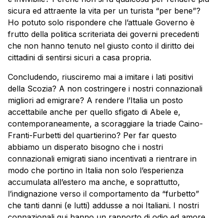
sicura ed attraente la vita per un turista “per bene”?
Ho potuto solo rispondere che l’attuale Governo è
frutto della politica scriteriata dei governi precedenti
che non hanno tenuto nel giusto conto il diritto dei
cittadini di sentirsi sicuri a casa propria.
Concludendo, riusciremo mai a imitare i lati positivi
della Scozia? A non costringere i nostri connazionali
migliori ad emigrare? A rendere l’Italia un posto
accettabile anche per quello sfigato di Abele e,
contemporaneamente, a scoraggiare la triade Caino-
Franti-Furbetti del quartierino? Per far questo
abbiamo un disperato bisogno che i nostri
connazionali emigrati siano incentivati a rientrare in
modo che portino in Italia non solo l’esperienza
accumulata all’estero ma anche, e soprattutto,
l’indignazione verso il comportamento da “furbetto”
che tanti danni (e lutti) addusse a noi Italiani. I nostri
connazionali qui hanno un rapporto di odio ed amore