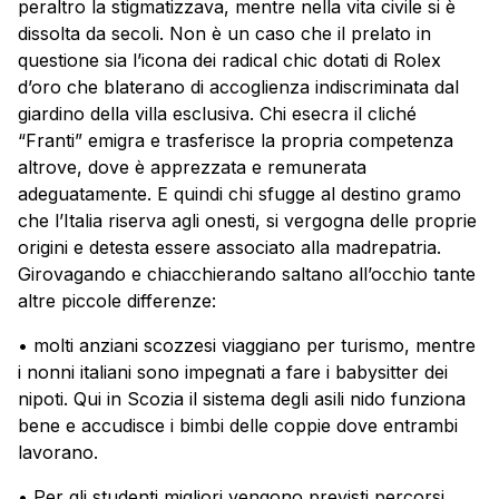
peraltro la stigmatizzava, mentre nella vita civile si è
dissolta da secoli. Non è un caso che il prelato in
questione sia l’icona dei radical chic dotati di Rolex
d’oro che blaterano di accoglienza indiscriminata dal
giardino della villa esclusiva. Chi esecra il cliché
“Franti” emigra e trasferisce la propria competenza
altrove, dove è apprezzata e remunerata
adeguatamente. E quindi chi sfugge al destino gramo
che l’Italia riserva agli onesti, si vergogna delle proprie
origini e detesta essere associato alla madrepatria.
Girovagando e chiacchierando saltano all’occhio tante
altre piccole differenze:
• molti anziani scozzesi viaggiano per turismo, mentre
i nonni italiani sono impegnati a fare i babysitter dei
nipoti. Qui in Scozia il sistema degli asili nido funziona
bene e accudisce i bimbi delle coppie dove entrambi
lavorano.
• Per gli studenti migliori vengono previsti percorsi