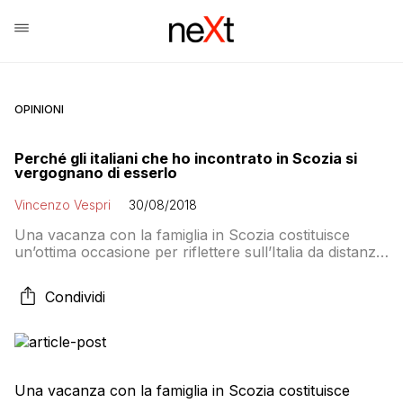
OPINIONI
Perché gli italiani che ho incontrato in Scozia si
vergognano di esserlo
Vincenzo Vespri
30/08/2018
Una vacanza con la famiglia in Scozia costituisce
un’ottima occasione per riflettere sull’Italia da distanza
di sicurezza, scevro dal peso delle incombenze
quotidiane. Mi imbatto in parecchi italiani catalogabili
Condividi
essenzialmente in due tipologie: 1) turisti,
prevalentemente caciaroni, occasionalmente
maleducati e molesti; 2) una classe media ormai
stabilitasi in Scozia (esiste anche una comunità italiana
di alta […]
Una vacanza con la famiglia in Scozia costituisce