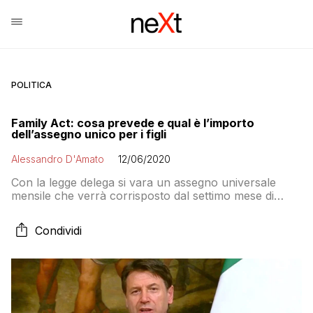
POLITICA
Family Act: cosa prevede e qual è l’importo
dell’assegno unico per i figli
Alessandro D'Amato
12/06/2020
Con la legge delega si vara un assegno universale
mensile che verrà corrisposto dal settimo mese di
gravidanza fino al compimento del diciottesimo anno di
età di ciascun figlio, tramite una somma di denaro o
Condividi
mediante il riconoscimento di un credito d’imposta. Nel
caso di figli successivi al primo, l’assegno subirà una
maggiorazione del venti per cento