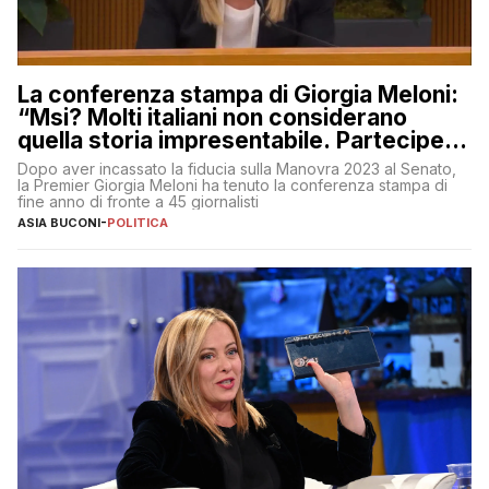
La conferenza stampa di Giorgia Meloni:
“Msi? Molti italiani non considerano
quella storia impresentabile. Parteciperò
al 25 aprile”
Dopo aver incassato la fiducia sulla Manovra 2023 al Senato,
la Premier Giorgia Meloni ha tenuto la conferenza stampa di
fine anno di fronte a 45 giornalisti
ASIA BUCONI
-
POLITICA