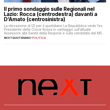
Il primo sondaggio sulle Regionali nel
Lazio: Rocca (centrodestra) davanti a
D’Amato (centrosinistra)
La rilevazione di IZI per il quotidiano La Repubblica vede l’ex
Presidente della Croce Rossa in vantaggio sull’attuale
Assessore alla Sanità della Regione e sulla candidata del M5S
Donatella Bianchi
NEXTQUOTIDIANO
-
POLITICA