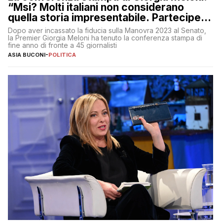
“Msi? Molti italiani non considerano
quella storia impresentabile. Parteciperò
al 25 aprile”
Dopo aver incassato la fiducia sulla Manovra 2023 al Senato,
la Premier Giorgia Meloni ha tenuto la conferenza stampa di
fine anno di fronte a 45 giornalisti
ASIA BUCONI
-
POLITICA