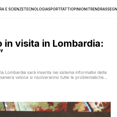
RA E SCIENZE
TECNOLOGIA
SPORT
FATTI
OPINIONI
TREND
RASSEGN
 in visita in Lombardia:
”
a Lombardia sarà inserita nei sistema informativi della
maniera veloce si risolveranno tutte le problematiche