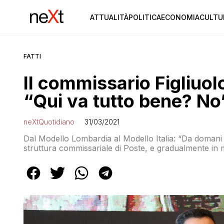
ATTUALITÀ
POLITICA
ECONOMIA
CULTU
FATTI
Il commissario Figliuolo
“Qui va tutto bene? No
neXtQuotidiano
31/03/2021
Dal Modello Lombardia al Modello Italia: “Da domani l
struttura commissariale di Poste, e gradualmente in 
legate alla criticità dei sistemi informativi”