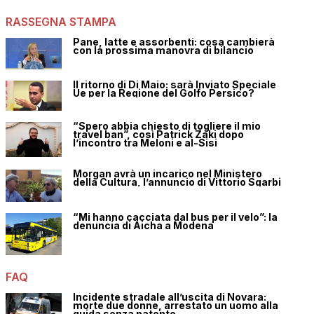
RASSEGNA STAMPA
Pane, latte e assorbenti: cosa cambierà
con la prossima manovra di bilancio
Il ritorno di Di Maio: sarà Inviato Speciale
Ue per la Regione del Golfo Persico?
“Spero abbia chiesto di togliere il mio
travel ban”, così Patrick Zaki dopo
l’incontro tra Meloni e al-Sisi
Morgan avrà un incarico nel Ministero
della Cultura, l’annuncio di Vittorio Sgarbi
“Mi hanno cacciata dal bus per il velo”: la
denuncia di Aicha a Modena
FAQ
Incidente stradale all’uscita di Novara:
morte due donne, arrestato un uomo alla
guida senza patente