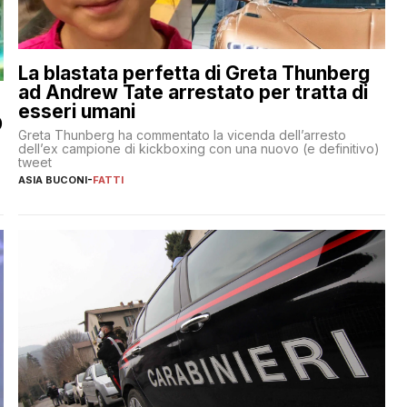
La blastata perfetta di Greta Thunberg
ad Andrew Tate arrestato per tratta di
esseri umani
O
Greta Thunberg ha commentato la vicenda dell’arresto
dell’ex campione di kickboxing con una nuovo (e definitivo)
tweet
ASIA BUCONI
-
FATTI