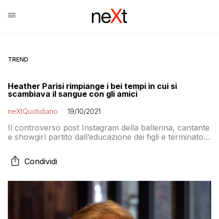
TREND
Heather Parisi rimpiange i bei tempi in cui si
scambiava il sangue con gli amici
neXtQuotidiano
19/10/2021
Il controverso post Instagram della ballerina, cantante
e showgirl partito dall’educazione dei figli e terminato
con il racconto “nostalgico” della sua gioventù e delle
sue amicizie “sanguigne”
Condividi