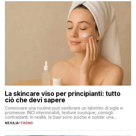
La skincare viso per principianti: tutto
ciò che devi sapere
Cominciare una routine può sembrare un labirinto di sigle e
promesse: INCI interminabili, texture ovunque, consigli
contrastanti. In realtà, le basi sono poche e solide: una
detersione delicata che non impoverisce, un’idratazione
NEXILIA
-
TREND
calibrata con sieri e creme ben formulati, e la fotoprotezione
ogni mattina per preservare i progressi. Da qui si costruisce
tutto il resto. […]