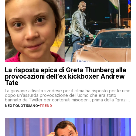
La risposta epica di Greta Thunberg alle
provocazioni dell’ex kickboxer Andrew
Tate
La giovane attivista svedese per il clima ha risposto per le rime
dopo un’assurda provocazione dell’uomo che era stato
bannato da Twitter per contenuti misogeni, prima della “grazia”
di Elon Musk
NEXTQUOTIDIANO
-
TREND