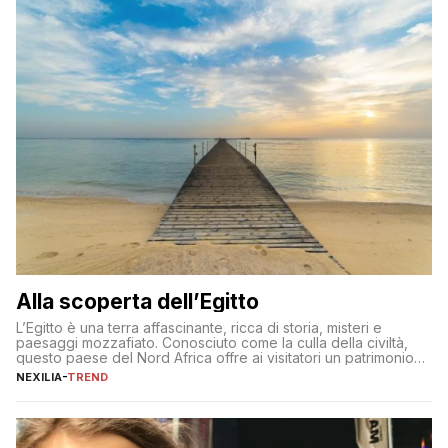
Alla scoperta dell’Egitto
L’Egitto è una terra affascinante, ricca di storia, misteri e
paesaggi mozzafiato. Conosciuto come la culla della civiltà,
questo paese del Nord Africa offre ai visitatori un patrimonio
culturale unico al mondo. Attraverso i millenni, l’Egitto è stato il
NEXILIA
-
TREND
crocevia di grandi civiltà e culture, che hanno lasciato tracce
indelebili nella sua architettura, nelle tradizioni […]