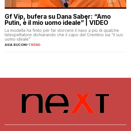
Gf Vip, bufera su Dana Saber: “Amo
Putin, è il mio uomo ideale” | VIDEO
La modella ha finito per far storcere il naso a più di qualche
telespettatore dichiarando che il capo del Cremlino sia “il suo
uomo ideale”
ASIA BUCONI
-
TREND