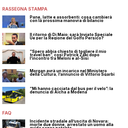
RASSEGNA STAMPA
Pane, latte e assorbenti: cosa cambierà
con la prossima manovra di bilancio
Il ritorno di Di Maio: sarà Inviato Speciale
Ue per la Regione del Golfo Persico?
“Spero abbia chiesto di togliere il mio
travel ban”, così Patrick Zaki dopo
l’incontro tra Meloni e al-Sisi
Morgan avrà un incarico nel Ministero
della Cultura, l’annuncio di Vittorio Sgarbi
“Mi hanno cacciata dal bus per il velo”: la
denuncia di Aicha a Modena
FAQ
Incidente stradale all’uscita di Novara:
morte due donne, arrestato un uomo alla
guida senza patente