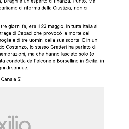
a, Draghi è un esperto di finanza. Punto. Ma
liamo di riforma della Giustizia, non ci
 giorni fa, era il 23 maggio, in tutta Italia si
trage di Capaci che provocò la morte del
glie e di tre uomini della sua scorta. E in un
zio Costanzo, lo stesso Gratteri ha parlato di
memorazioni, ma che hanno lasciato solo (o
ata condotta da Falcone e Borsellino in Sicilia, in
agni di sangue.
 Canale 5)