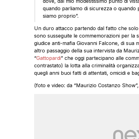
dove, dal mio modestissimo punto di vist
quando parliamo di sicurezza o quando par
siamo proprio”.
Un duro attacco partendo dal fatto che solo tre
sono susseguite le commemorazioni per la s
giudice anti-mafia Giovanni Falcone, di sua mo
altro passaggio della sua intervista da Mauri
“
Gattopardi
” che oggi partecipano alle com
contrastato) la lotta alla criminalità organizz
quegli anni buoi fatti di attentati, omicidi e b
(foto e video: da “Maurizio Costanzo Show”,