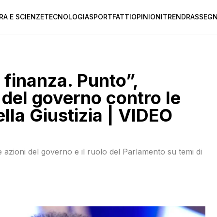
RA E SCIENZE
TECNOLOGIA
SPORT
FATTI
OPINIONI
TREND
RASSEGN
 finanza. Punto”,
e del governo contro le
ella Giustizia | VIDEO
le azioni del governo e il ruolo del Parlamento su temi di